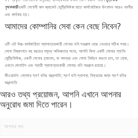
একটি সোণালী জল জ্যাকেট সেন্ট্রিফিউজ যাতে কাস্টমাইজড উৎপাদন আরও নমনীয়
পৃথককারী
এবং কার্যকর হয়।
আমাদের কোম্পানির সেবা কেন বেছে নিবেন?
এটি এই উচ্চ-কার্যকারিতা স্থানান্তরকারী সোনার খনি সরঞ্জাম বেছে নেওয়ার সঠিক সময়।
সোনা নিষ্কাশনে বহু বছরের সমৃদ্ধ অভিজ্ঞতার সাথে, আপনি কিনা একটি সোনার প্যানিং
সেন্ট্রিফিউজ, একটি সোনার চ্যানেল, বা সমন্বয় এবং সোনা নির্বাচন করতে চান, তা হোক,
এখানে মোবাইল এবং স্থায়ী স্থানান্তরকারী সোনার খনি সরঞ্জাম রয়েছে।
কীওয়ার্ডস: প্লেসার স্বর্ণ খনির যন্ত্রপাতি; স্বর্ণ খনি স্থাপনা; বিক্রয়ের জন্য স্বর্ণ খনির
যন্ত্রপাতি
আরও তথ্য প্রয়োজন, আপনি এখানে আপনার
অনুরোধ জমা দিতে পারেন।