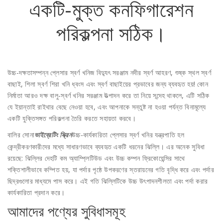
একটি-মুক্ত কনফিগারেশন
পরিকল্পনা সঠিক।
উচ্চ-দক্ষতাসম্পন্ন প্লেসার স্বর্ণ খনিজ বিদ্যুৎ সরঞ্জাম নদীর স্বর্ণ আহরণ, শুষ্ক স্থল স্বর্ণ
বাছাই, শিলা স্বর্ণ শিরা খনি ধ্বংস এবং স্বর্ণ বাছাইয়ের প্রভাবের জন্য ব্যবহৃত হয়! কোন
নির্মাতা আরও দক্ষ বালু-স্বর্ণ খনির সরঞ্জাম উত্পাদন করে তা নিয়ে সন্দেহ থাকলে, এটি সঠিক
যে ইয়ান্তাই রাইথার বেছে নেওয়া হবে, এবং আপনাকে সন্তুষ্ট না হওয়া পর্যন্ত বিনামূল্যে
একটি যুক্তিসঙ্গত পরিকল্পনা তৈরি করতে সহায়তা করবে।
বালির সোনা
উচ্চ-কার্যকারিতা প্লেসার স্বর্ণ খনির যন্ত্রপাতি হল
ভাইব্রেটিং স্ক্রিন
কেন্দ্রীকরণকারীদের মধ্যে সাধারণভাবে ব্যবহৃত একটি ধরনের ঝিল্লি। এর অনেক সুবিধা
রয়েছে: ঝিল্লির দেহটি কম অ্যাম্প্লিটিউড এবং উচ্চ কম্পন ফ্রিকোয়েন্সির সাথে
শক্তিশালীভাবে কম্পিত হয়, যা পর্দার পৃষ্ঠে উপকরণের স্তরায়নের গতি বৃদ্ধি করে এবং পর্দার
ছিদ্রগুলোর মাধ্যমে পাস করে। এই গতি ঝিল্লিটিকে উচ্চ উৎপাদনশীলতা এবং পর্দা করার
কার্যকারিতা প্রদান করে।
আমাদের পণ্যের সুবিধাসমূহ