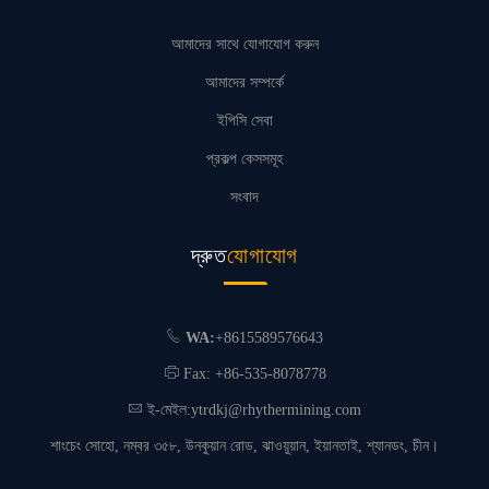
আমাদের সাথে যোগাযোগ করুন
আমাদের সম্পর্কে
ইপিসি সেবা
প্রকল্প কেসসমূহ
সংবাদ
দ্রুত
যোগাযোগ
WA:
+8615589576643
Fax: +86-535-8078778
ই-মেইল:
ytrdkj@rhythermining.com
শাংচেং সোহো, নম্বর ৩৫৮, উনকুয়ান রোড, ঝাওয়ুয়ান, ইয়ানতাই, শ্যানডং, চীন।