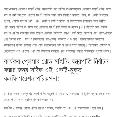
উচ্চ-দক্ষতা প্লেসার স্বর্ণ খনির যন্ত্রপাতি কম মাটির উপাদানযুক্ত প্লেসার স্বর্ণ খনির জন্য
কম্পন পর্দা চ্যানেল ধরনের স্বর্ণ প্যানিং যন্ত্রপাতি নির্বাচন করতে পারে, যা একটি উপরের
হপার, একটি কম্পন পর্দা, এবং একটি স্থায়ী চ্যানেল বা উত্তেজক চ্যানেল নিয়ে গঠিত।
এটি ক্ষুদ্র মাটির উপাদান সহ প্লেসার স্বর্ণখনির জন্য উপযুক্ত। এর নীতিটি হল একটি
কম্পন মোটর ব্যবহার করে ছাঁকনি বেডকে কম্পিত, ভাঙা, পর্দা দিয়ে আলাদা এবং পণ্যগুলিকে
শ্রেণীবদ্ধ করা। কম্পন চ্যানেলের সরঞ্জামের সহজতা এবং বড় প্রক্রিয়াকরণ ক্ষমতার
অসাধারণ সুবিধা রয়েছে এবং এটি গ্রাহকদের দ্বারা প্রশংসিত হয়েছে। আমাদের কোম্পানি
সেক্ষেত্রে এই ধরনের পণ্যগুলি উন্নয়ন করেছে এবং বাজারের দ্বারা উচ্চভাবে সুপারিশকৃত।
কার্যকর প্লেসার গোল্ড মাইনিং যন্ত্রপাতি নির্বাচন
করার জন্য সঠিক এই একটি-মুক্ত
কনফিগারেশন পরিকল্পনা:
১. উচ্চ-দক্ষতার প্লেসার স্বর্ণ খনির যন্ত্রপাতি লোডার, খননযন্ত্র বা ট্রাক দ্বারা লোড করা
যেতে পারে, এবং প্রক্রিয়াকরণ ক্ষমতা বড়।
কার্যকর প্লেসার সোনা খনির সরঞ্জাম সহজ, সংক্ষিপ্ত এবং এর রক্ষণাবেক্ষণ হার কম।
৩। প্রকৃত পরিস্থিতির অনুযায়ী, ব্যবহারকারী একটি যোগ করতে পারে।
চুম্বকীয়