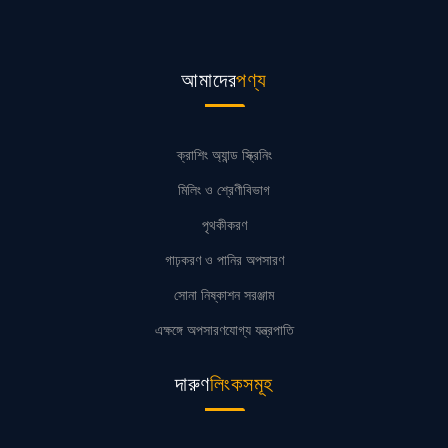
আমাদের
পণ্য
ক্রাশিং অ্যান্ড স্ক্রিনিং
মিলিং ও শ্রেণীবিভাগ
পৃথকীকরণ
গাঢ়করণ ও পানির অপসারণ
সোনা নিষ্কাশন সরঞ্জাম
এক্ষঙ্গে অপসারণযোগ্য যন্ত্রপাতি
দারুণ
লিংকসমূহ