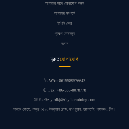
আমাদের সাথে যোগাযোগ করুন
আমাদের সম্পর্কে
ইপিসি সেবা
প্রকল্প কেসসমূহ
সংবাদ
দ্রুত
যোগাযোগ
WA:
+8615589576643
Fax: +86-535-8078778
ই-মেইল:
ytrdkj@rhythermining.com
শাংচেং সোহো, নম্বর ৩৫৮, উনকুয়ান রোড, ঝাওয়ুয়ান, ইয়ানতাই, শ্যানডং, চীন।