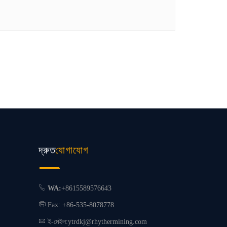
দ্রুত
যোগাযোগ
WA:
+8615589576643
Fax: +86-535-8078778
ই-মেইল:
ytrdkj@rhythermining.com