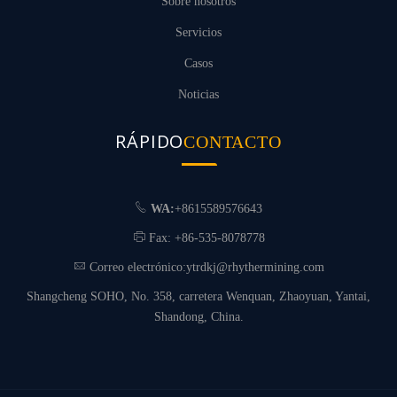
Sobre nosotros
Servicios
Casos
Noticias
RÁPIDO
CONTACTO
WA:
+8615589576643
Fax: +86-535-8078778
Correo electrónico:
ytrdkj@rhythermining.com
Shangcheng SOHO, No. 358, carretera Wenquan, Zhaoyuan, Yantai,
Shandong, China.