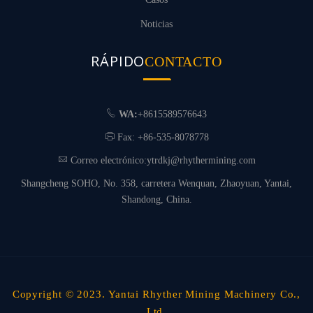
Noticias
RÁPIDO
CONTACTO
WA:
+8615589576643
Fax: +86-535-8078778
Correo electrónico:
ytrdkj@rhythermining.com
Shangcheng SOHO, No. 358, carretera Wenquan, Zhaoyuan, Yantai,
Shandong, China.
Copyright © 2023. Yantai Rhyther Mining Machinery Co.,
Ltd.