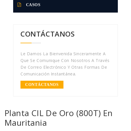
CASOS
CONTÁCTANOS
Le Damos La Bienvenida Sinceramente A
Que Se Comunique Con Nosotros A Través
De Correo Electrónico Y Otras Formas De
Comunicación Instantánea.
CONTÁCTANOS
Planta CIL De Oro (800T) En
Mauritania