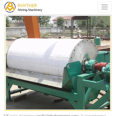
Correo electrónico (
ytrdkj@rhythermining.com
), le responderemos