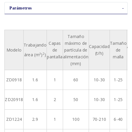
Parámetros
Tamaño
Capas
máximo de
Tamaño
Trabajando
Capacidad
Am
Modelo
de
partícula de
de
(t/h)
área (m²)
)
2
pantalla
alimentación
malla
(mm)
ZD0918
1.6
1
60
10-30
1-25
ZD20918
1.6
2
50
10-30
1-25
ZD1224
2.9
1
100
70-210
6-40