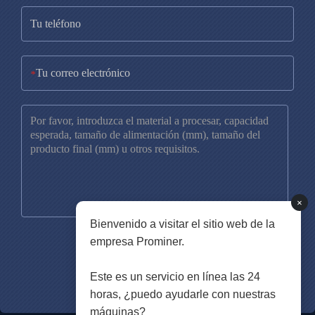
*
×
Bienvenido a visitar el sitio web de la
empresa Prominer.
Este es un servicio en línea las 24
horas, ¿puedo ayudarle con nuestras
máquinas?