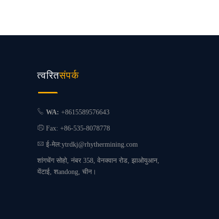
त्वरित
संपर्क
WA:
+8615589576643
Fax: +86-535-8078778
ई-मेल:
ytrdkj@rhythermining.com
शांगचेंग सोहो, नंबर 358, वेनक्वान रोड, झाओयुआन,
येंटाई, शandong, चीन।