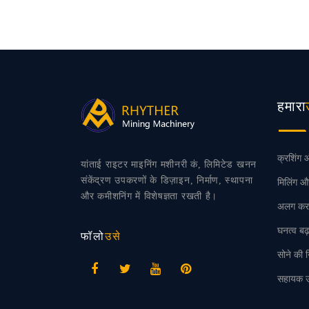
हमारा
क्रशिंग औ
यांताई राइटर माइनिंग मशीनरी कं, लिमिटेड खनन
संकेंद्रण उपकरणों के डिज़ाइन, निर्माण, स्थापना
मिलिंग औ
और कमीशनिंग में विशेषज्ञता रखती है।
अलग कर
घनत्व ब
फॉलो
उसे
सोने की
सहायक 