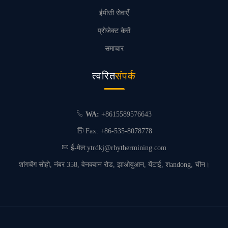
ईपीसी सेवाएँ
प्रोजेक्ट केसें
समाचार
त्वरित
संपर्क
WA:
+8615589576643
Fax: +86-535-8078778
ई-मेल:
ytrdkj@rhythermining.com
शांगचेंग सोहो, नंबर 358, वेनक्वान रोड, झाओयुआन, येंटाई, शandong, चीन।