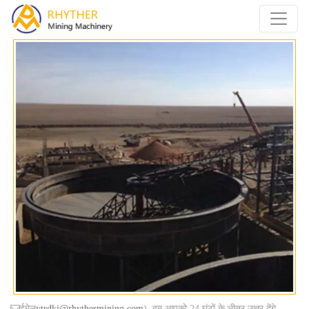
ईमेल
ytrdkj@rhythermining.com
), हम आपको 24 घंटों के भीतर उत्तर देंगे