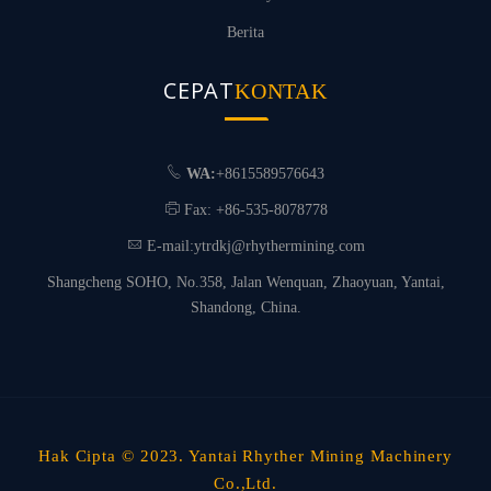
Berita
CEPAT
KONTAK
WA:
+8615589576643
Fax: +86-535-8078778
E-mail:
ytrdkj@rhythermining.com
Shangcheng SOHO, No.358, Jalan Wenquan, Zhaoyuan, Yantai,
Shandong, China.
Hak Cipta © 2023. Yantai Rhyther Mining Machinery
Co.,Ltd.