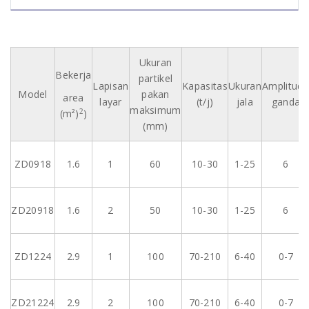
Ukuran
Bekerja
partikel
Lapisan
Kapasitas
Ukuran
Amplitud
Model
pakan
area
layar
(t/j)
jala
ganda
maksimum
(m²)
)
2
(mm)
ZD0918
1.6
1
60
10-30
1-25
6
ZD20918
1.6
2
50
10-30
1-25
6
ZD1224
2.9
1
100
70-210
6-40
0-7
ZD21224
2.9
2
100
70-210
6-40
0-7