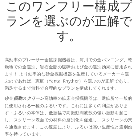
このワンフリー構成プ
ランを選ぶのが正解で
す。
高効率のプレーサー金鉱採掘機器は、河川での金パンニング、乾
燥地での金選別、岩石金脈の破砕および金の選別効果に使用され
ます！ より効率的な砂金採掘機器を生産しているメーカーを選
ぶのであれば、恵庭（Yantai Rhyther）を選ぶのが正解であり、
満足するまで無料で合理的なプランを構成してくれます。
砂金
高効率の鉱床金採掘機器は、選鉱所で一般的
振動スクリーン
に使用される一種のふるいです。これには多くの利点がありま
す：ふるいの本体は、低振幅で高振動周波数の強い振動を起こ
し、スクリーン表面での材料の層別化を促進し、スクリーンの穴
を通過させます。この速度により、ふるいは高い生産性と選別効
率を持っています。