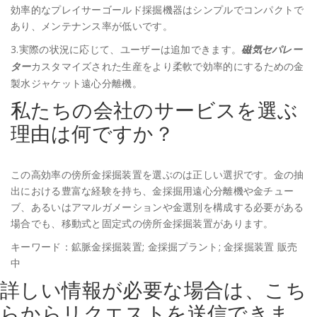
効率的なプレイサーゴールド採掘機器はシンプルでコンパクトで
あり、メンテナンス率が低いです。
3.実際の状況に応じて、ユーザーは追加できます。
磁気セパレー
カスタマイズされた生産をより柔軟で効率的にするための金
ター
製水ジャケット遠心分離機。
私たちの会社のサービスを選ぶ
理由は何ですか？
この高効率の傍所金採掘装置を選ぶのは正しい選択です。金の抽
出における豊富な経験を持ち、金採掘用遠心分離機や金チュー
ブ、あるいはアマルガメーションや金選別を構成する必要がある
場合でも、移動式と固定式の傍所金採掘装置があります。
キーワード：鉱脈金採掘装置; 金採掘プラント; 金採掘装置 販売
中
詳しい情報が必要な場合は、こち
らからリクエストを送信できま