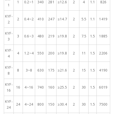
1
0.2~1
340
281
≥12.6
2
4
1.1
826
1
KYF-
2
0.4~2
410
247
≥14.7
2
5.5
1.1
1419
2
KYF-
3
0.6~3
480
219
≥19.8
2
7.5
1.5
1885
3
KYF-
4
1.2~4
550
200
≥19.8
2
11
1.5
2206
4
KYF-
8
3~8
630
175
≥21.6
2
15
1.5
4190
8
KYF-
16
4~16
740
160
≥25.5
2
30
1.5
6019
16
KYF-
24
4~24
800
150
≥30.4
2
30
1.5
7500
24