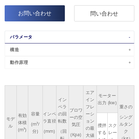
お問い合わせ
問い合わせ
パラメータ
構造
動作原理
エア
モーター
イン
イン
出力 (kw)
ペラ
フレ
重さの
ブロワ
容量
インペ
の回
ーシ
有効
シング
ーの空
モデ
ラ直径
転数
ョン
体積
(m³/
ルタン
気圧
攪拌
スク
ル
の最
(m³)
分)
(mm)
（回
ク
する
レー
(Kpa)
大値
転
（kg）