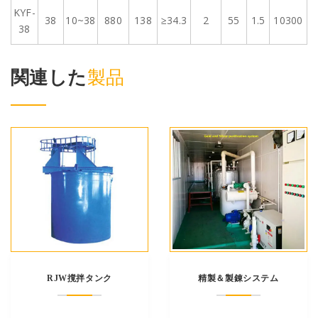
KYF-
38
10~38
880
138
≥34.3
2
55
1.5
10300
38
関連した
製品
RJW撹拌タンク
精製＆製錬システム