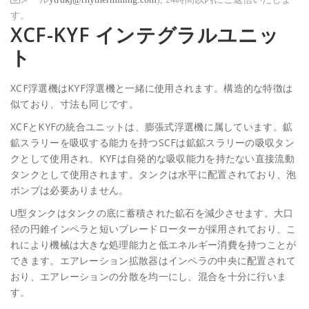
す。
XCF-KYF インテグラルユニッ
ト
XCF浮選機はKYF浮選機と一緒に使用されます。構造的な特徴は
似ており、寸法も同じです。
XCFとKYFの統合ユニットは、膨張式浮選機に属しています。鉱
鉱スラリーを吸収する能力を持つSCFは鉱鉱スラリーの吸収タン
クとして使用され、KYFは自発的な吸収能力を持たない直接流動
タンクとして使用されます。タンクは水平に配置されており、泡
ポンプは必要ありません。
U型タンクはタンクの底に蓄積された鉱石を減少させます。大口
径の円錐インペラと短いブレードローターが採用されており、こ
れにより機械は大きな処理能力と低エネルギー消費を持つことが
できます。エアレーション拡散器はインペラの中央に配置されて
おり、エアレーションの分散を均一にし、混合を十分に行いま
す。