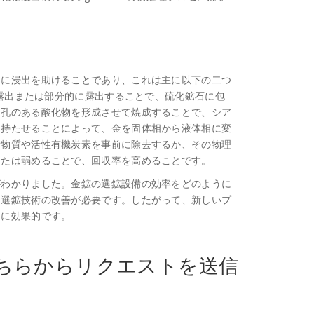
めに浸出を助けることであり、これは主に以下の二つ
が露出または部分的に露出することで、硫化鉱石に包
、孔のある酸化物を形成させて焼成することで、シア
を持たせることによって、金を固体相から液体相に変
費物質や活性有機炭素を事前に除去するか、その物理
または弱めることで、回収率を高めることです。
がわかりました。金鉱の選鉱設備の効率をどのように
と選鉱技術の改善が必要です。したがって、新しいプ
常に効果的です。
ちらからリクエストを送信