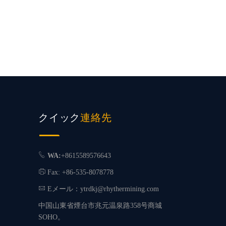
クイック
連絡先
WA:
+8615589576643
Fax: +86-535-8078778
Eメール：
ytrdkj@rhythermining.com
中国山東省煙台市兆元温泉路358号商城
SOHO。