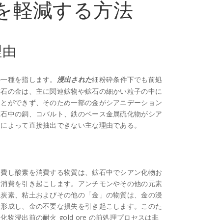
を軽減する方法
理由
の一種を指します。
細粉砕条件下でも前処
浸出された
鉱石の金は、主に関連鉱物や鉱石の細かい粒子の中に
ことができず、そのため一部の金がシアニデーション
鉱石中の銅、コバルト、鉄のベース金属硫化物がシア
ンによって直接抽出できない主な理由である。
消費し酸素を消費する物質は、鉱石中でシアン化物お
な消費を引き起こします。アンチモンやその他の元素
機炭素、粘土およびその他の「金」の物質は、金の浸
を形成し、金の不要な損失を引き起こします。このた
浸出前の耐火 gold ore の前処理プロセスは非