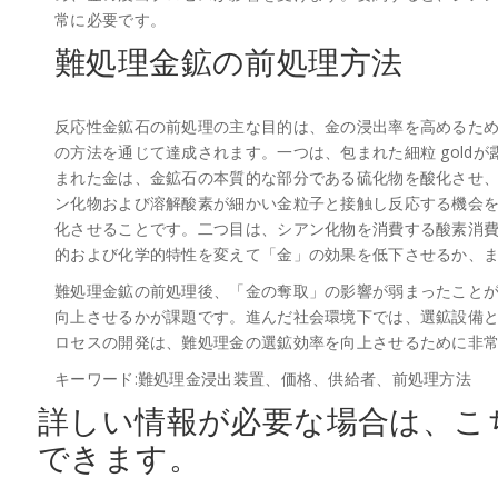
常に必要です。
難処理金鉱の前処理方法
反応性金鉱石の前処理の主な目的は、金の浸出率を高めるた
の方法を通じて達成されます。一つは、包まれた細粒 gold
まれた金は、金鉱石の本質的な部分である硫化物を酸化させ
ン化物および溶解酸素が細かい金粒子と接触し反応する機会
化させることです。二つ目は、シアン化物を消費する酸素消
的および化学的特性を変えて「金」の効果を低下させるか、
難処理金鉱の前処理後、「金の奪取」の影響が弱まったこと
向上させるかが課題です。進んだ社会環境下では、選鉱設備
ロセスの開発は、難処理金の選鉱効率を向上させるために非
キーワード:難処理金浸出装置、価格、供給者、前処理方法
詳しい情報が必要な場合は、こ
できます。