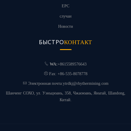
EPC
случаи
Новости
БЫСТРО
КОНТАКТ
WA:
+8615589576643
Fax: +86-535-8078778
Электронная почта:
ytrdkj@rhythermining.com
Шанченг СОХО, ул. Уэньцюань, 358, Чжаоюань, Яньтай, Шandong,
Китай.