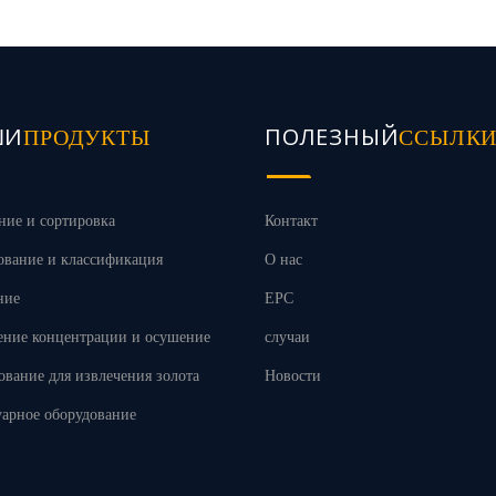
ШИ
ПОЛЕЗНЫЙ
ПРОДУКТЫ
ССЫЛК
ние и сортировка
Контакт
ование и классификация
О нас
ние
EPC
ение концентрации и осушение
случаи
ование для извлечения золота
Новости
уарное оборудование