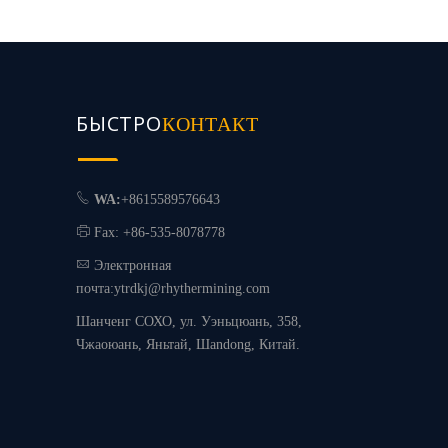
БЫСТРО
И
КОНТАКТ
WA:
+8615589576643
Fax: +86-535-8078778
Электронная
почта:
ytrdkj@rhythermining.com
Шанченг СОХО, ул. Уэньцюань, 358,
Чжаоюань, Яньтай, Шandong, Китай.