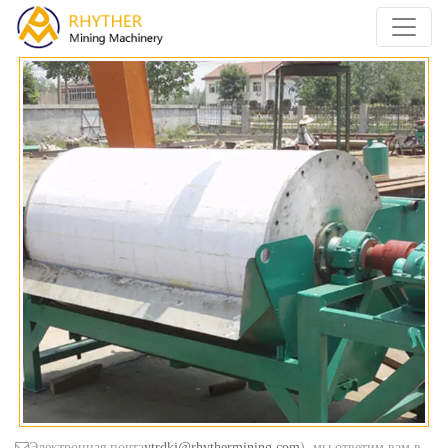
Электронная почта
ytrdkj@rhythermining.com
), мы ответим вам в