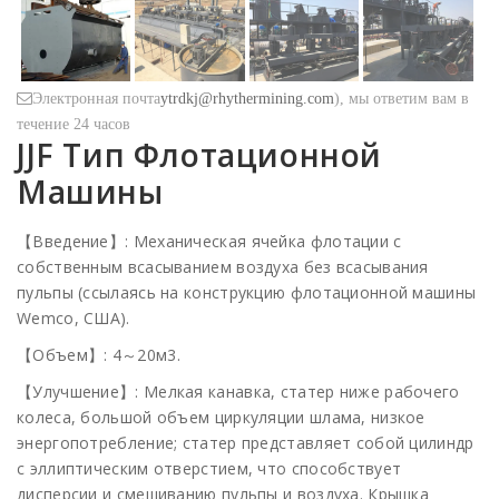
Электронная почта
ytrdkj@rhythermining.com
), мы ответим вам в
течение 24 часов
JJF Тип Флотационной
Машины
【Введение】: Механическая ячейка флотации с
собственным всасыванием воздуха без всасывания
пульпы (ссылаясь на конструкцию флотационной машины
Wemco, США).
【Объем】: 4～20м3.
【Улучшение】: Мелкая канавка, статер ниже рабочего
колеса, большой объем циркуляции шлама, низкое
энергопотребление; статер представляет собой цилиндр
с эллиптическим отверстием, что способствует
дисперсии и смешиванию пульпы и воздуха. Крышка