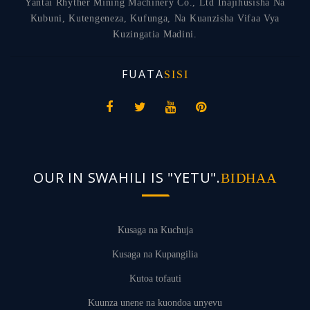
Yantai Rhyther Mining Machinery Co., Ltd Inajihusisha Na
Kubuni, Kutengeneza, Kufunga, Na Kuanzisha Vifaa Vya
Kuzingatia Madini.
FUATA
SISI
OUR IN SWAHILI IS "YETU".
BIDHAA
Kusaga na Kuchuja
Kusaga na Kupangilia
Kutoa tofauti
Kuunza unene na kuondoa unyevu