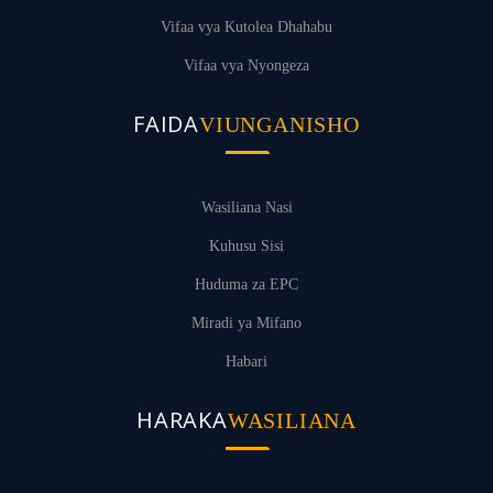
Vifaa vya Kutolea Dhahabu
Vifaa vya Nyongeza
FAIDA
VIUNGANISHO
Wasiliana Nasi
Kuhusu Sisi
Huduma za EPC
Miradi ya Mifano
Habari
HARAKA
WASILIANA