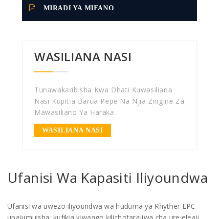
MIRADI YA MIFANO
WASILIANA NASI
Tunawakaribisha Kwa Dhati Kuwasiliana
Nasi Kupitia Barua Pepe Na Njia Zingine Za
Mawasiliano Ya Haraka.
WASILIANA NASI
Ufanisi Wa Kapasiti Iliyoundwa
Ufanisi wa uwezo iliyoundwa wa huduma ya Rhyther EPC
unajumuisha: kufikia kiwango kilichotarajiwa cha urejeleaji,