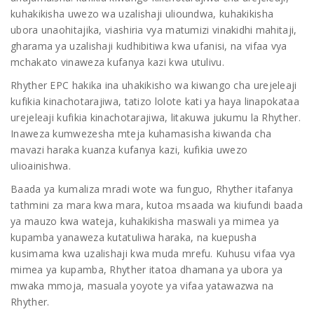
kuhakikisha uwezo wa uzalishaji ulioundwa, kuhakikisha
ubora unaohitajika, viashiria vya matumizi vinakidhi mahitaji,
gharama ya uzalishaji kudhibitiwa kwa ufanisi, na vifaa vya
mchakato vinaweza kufanya kazi kwa utulivu.
Rhyther EPC hakika ina uhakikisho wa kiwango cha urejeleaji
kufikia kinachotarajiwa, tatizo lolote kati ya haya linapokataa
urejeleaji kufikia kinachotarajiwa, litakuwa jukumu la Rhyther.
Inaweza kumwezesha mteja kuhamasisha kiwanda cha
mavazi haraka kuanza kufanya kazi, kufikia uwezo
ulioainishwa.
Baada ya kumaliza mradi wote wa funguo, Rhyther itafanya
tathmini za mara kwa mara, kutoa msaada wa kiufundi baada
ya mauzo kwa wateja, kuhakikisha maswali ya mimea ya
kupamba yanaweza kutatuliwa haraka, na kuepusha
kusimama kwa uzalishaji kwa muda mrefu. Kuhusu vifaa vya
mimea ya kupamba, Rhyther itatoa dhamana ya ubora ya
mwaka mmoja, masuala yoyote ya vifaa yatawazwa na
Rhyther.