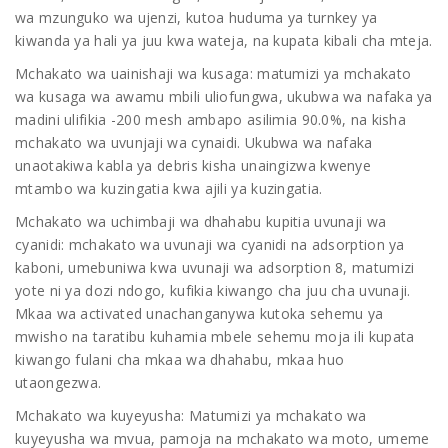
wa mzunguko wa ujenzi, kutoa huduma ya turnkey ya
kiwanda ya hali ya juu kwa wateja, na kupata kibali cha mteja.
Mchakato wa uainishaji wa kusaga: matumizi ya mchakato
wa kusaga wa awamu mbili uliofungwa, ukubwa wa nafaka ya
madini ulifikia -200 mesh ambapo asilimia 90.0%, na kisha
mchakato wa uvunjaji wa cynaidi. Ukubwa wa nafaka
unaotakiwa kabla ya debris kisha unaingizwa kwenye
mtambo wa kuzingatia kwa ajili ya kuzingatia.
Mchakato wa uchimbaji wa dhahabu kupitia uvunaji wa
cyanidi: mchakato wa uvunaji wa cyanidi na adsorption ya
kaboni, umebuniwa kwa uvunaji wa adsorption 8, matumizi
yote ni ya dozi ndogo, kufikia kiwango cha juu cha uvunaji.
Mkaa wa activated unachanganywa kutoka sehemu ya
mwisho na taratibu kuhamia mbele sehemu moja ili kupata
kiwango fulani cha mkaa wa dhahabu, mkaa huo
utaongezwa.
Mchakato wa kuyeyusha: Matumizi ya mchakato wa
kuyeyusha wa mvua, pamoja na mchakato wa moto, umeme