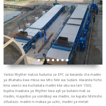
Yantai Rhyther inatoa huduma za EPC za kiwanda cha madini
ya dhahabu kwa mkoa wa Mto Nile wa Sudani. Kiwanda hicho
kina uwezo wa kuchakata madini kila siku wa tani 1500,
kupitia maabara ya Rhyther kwa ajili ya kubaini mali za
madini, majaribio ya usindikaji wa madini, na kupata hitimisho
zifuatazo: madini ni makaa ya uzito, madini ya metali