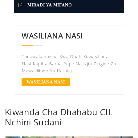
MIRADI YA MIFANO
WASILIANA NASI
Tunawakaribisha Kwa Dhati Kuwasiliana
Nasi Kupitia Barua Pepe Na Njia Zingine Za
Mawasiliano Ya Haraka.
WASILIANA NASI
Kiwanda Cha Dhahabu CIL
Nchini Sudani