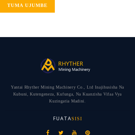
TUMA UJUMBE
Yantai Rhyther Mining Machinery Co., Ltd Inajihusisha Na
Kubuni, Kutengeneza, Kufunga, Na Kuanzisha Vifaa Vya
Kuzingatia Madini.
FUATA
SISI