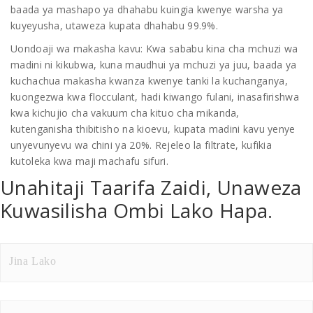
baada ya mashapo ya dhahabu kuingia kwenye warsha ya
kuyeyusha, utaweza kupata dhahabu 99.9%.
Uondoaji wa makasha kavu: Kwa sababu kina cha mchuzi wa
madini ni kikubwa, kuna maudhui ya mchuzi ya juu, baada ya
kuchachua makasha kwanza kwenye tanki la kuchanganya,
kuongezwa kwa flocculant, hadi kiwango fulani, inasafirishwa
kwa kichujio cha vakuum cha kituo cha mikanda,
kutenganisha thibitisho na kioevu, kupata madini kavu yenye
unyevunyevu wa chini ya 20%. Rejeleo la filtrate, kufikia
kutoleka kwa maji machafu sifuri.
Unahitaji Taarifa Zaidi, Unaweza
Kuwasilisha Ombi Lako Hapa.