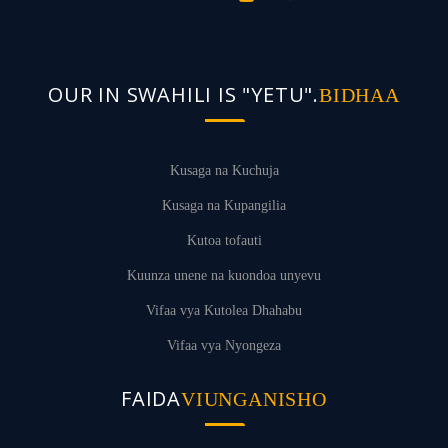
OUR IN SWAHILI IS "YETU".
BIDHAA
Kusaga na Kuchuja
Kusaga na Kupangilia
Kutoa tofauti
Kuunza unene na kuondoa unyevu
Vifaa vya Kutolea Dhahabu
Vifaa vya Nyongeza
FAIDA
VIUNGANISHO