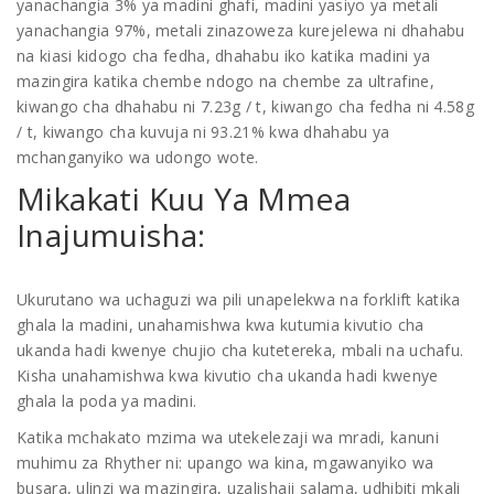
yanachangia 3% ya madini ghafi, madini yasiyo ya metali
yanachangia 97%, metali zinazoweza kurejelewa ni dhahabu
na kiasi kidogo cha fedha, dhahabu iko katika madini ya
mazingira katika chembe ndogo na chembe za ultrafine,
kiwango cha dhahabu ni 7.23g / t, kiwango cha fedha ni 4.58g
/ t, kiwango cha kuvuja ni 93.21% kwa dhahabu ya
mchanganyiko wa udongo wote.
Mikakati Kuu Ya Mmea
Inajumuisha:
Ukurutano wa uchaguzi wa pili unapelekwa na forklift katika
ghala la madini, unahamishwa kwa kutumia kivutio cha
ukanda hadi kwenye chujio cha kutetereka, mbali na uchafu.
Kisha unahamishwa kwa kivutio cha ukanda hadi kwenye
ghala la poda ya madini.
Katika mchakato mzima wa utekelezaji wa mradi, kanuni
muhimu za Rhyther ni: upango wa kina, mgawanyiko wa
busara, ulinzi wa mazingira, uzalishaji salama, udhibiti mkali