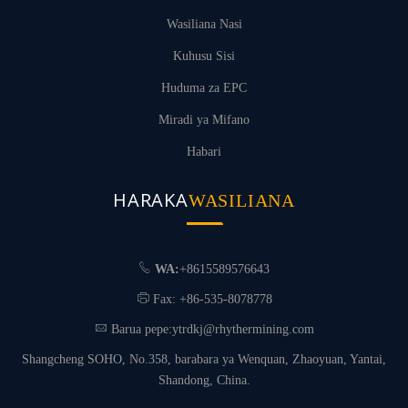
Wasiliana Nasi
Kuhusu Sisi
Huduma za EPC
Miradi ya Mifano
Habari
HARAKA
WASILIANA
WA:
+8615589576643
Fax: +86-535-8078778
Barua pepe:
ytrdkj@rhythermining.com
Shangcheng SOHO, No.358, barabara ya Wenquan, Zhaoyuan, Yantai,
Shandong, China.