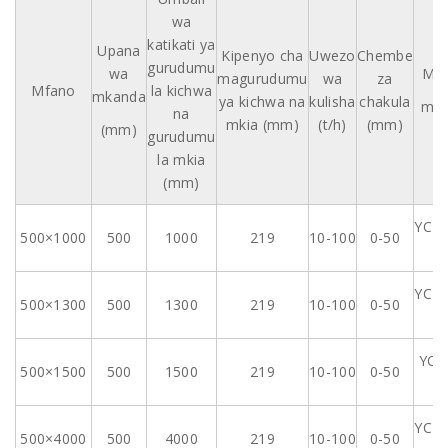
wa
katikati ya
Upana
Kipenyo cha
Uwezo
Chembe
gurudumu
wa
Mos
magurudumu
wa
za
Mfano
la kichwa
mkanda
ya kichwa na
kulisha
chakula
mfa
na
mkia (mm)
(t/h)
(mm)
(mm)
gurudumu
la mkia
(mm)
YCT1
500×1000
500
1000
219
10-100
0-50
4
YCT1
500×1300
500
1300
219
10-100
0-50
4
YCT
500×1500
500
1500
219
10-100
0-50
4
YCT1
500×4000
500
4000
219
10-100
0-50