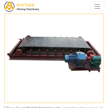
Barua Pepe
ytrdkj@rhythermining.com
), tutakujibu ndani ya masaa 24