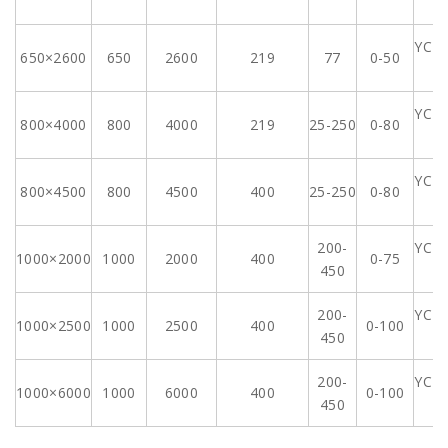
4
YCT1
650×2600
650
2600
219
77
0-50
4
YCT1
800×4000
800
4000
219
25-250
0-80
4
YCT1
800×4500
800
4500
400
25-250
0-80
4
200-
YCT1
1000×2000
1000
2000
400
0-75
450
4
200-
YCT1
1000×2500
1000
2500
400
0-100
450
4
200-
YCT2
1000×6000
1000
6000
400
0-100
450
4