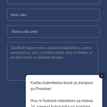
*
×
Karibu kutembelea tovuti ya kampuni
ya Prominer.
Huu ni huduma mtandaoni ya masaa
24, naweza kukusaidia na mashine