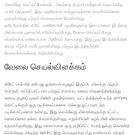
அளவிற்கு கெட்டுப்போனவிட், அவற்றை திருப்பி மாற்றாமல் தொடர்ந்தே
பயன்படுத்தலாம், இது பகுதிகளை மாற்றுவதற்கான காலக்கெடுவை
குறைக்கிறது மற்றும் செலவுகளை சேமிக்கிறது.
ஒரே நேரத்தில், கிரேட் பாலினேயின் பகுதிகளுக்கு இடையிலான இடத்தை
மிகையான முறையில் சரிசெய்யும்போது, வேலை செய்யும் போது
எந்தவொரு வலிமையான அதிர்வும் கிடையாது, இது முழு இயந்திரத்தின்
தவறு வீழ்ச்சி மயிர் குறைக்கிறது மற்றும் இயந்திரத்தின்
சேவைக்காலத்தை அதிகரிக்கிறது.
வேலை செயல்விளக்கம்
கிரேட் பால் மில் என்பது ஓற்றாமல் சுழலும் இருப்பிட விளக்கு ஆகும்.
பொருள், கட்டுப்பாட்டான மற்றும் சமமாக, உணவு சாதனத்திலிருந்து
உணவு குழாய் மூலம் மிலின் முதற்கொடை வட்டத்திற்குள் வந்த arrives.
தொட்டிக்குள் ஒரு படிக்கைப்பலகை அல்லது ஓட்டமடைந்த
படிக்கைப்பலகை உள்ளது, இது வெவ்வேறு விவரங்களுக்கு உட்பட்ட
ஈனையினை உள்ளடக்கமாக்குகிறது. சறுக்கியின் சுழல் மின் விசையை
உருவாக்குகிறது, இது ஈனைகளை ஒரு குறிப்பிட்ட உயரத்துக்கு கொண்டு
செல்கிறது. விழுந்த'après, இது பொருளுக்கு மீது கனிகாயம் மற்றும்