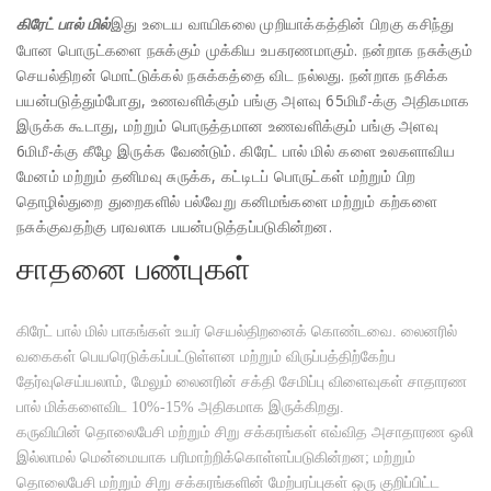
இது உடைய வாயிகலை முறியாக்கத்தின் பிறகு கசிந்து
கிரேட் பால் மில்
போன பொருட்களை நசுக்கும் முக்கிய உபகரணமாகும். நன்றாக நசுக்கும்
செயல்திறன் மொட்டுக்கல் நசுக்கத்தை விட நல்லது. நன்றாக நசிக்க
பயன்படுத்தும்போது, உணவளிக்கும் பங்கு அளவு 65மிமீ-க்கு அதிகமாக
இருக்க கூடாது, மற்றும் பொருத்தமான உணவளிக்கும் பங்கு அளவு
6மிமீ-க்கு கீழே இருக்க வேண்டும். கிரேட் பால் மில் களை உலகளாவிய
மேனம் மற்றும் தனிமவு சுருக்க, கட்டிடப் பொருட்கள் மற்றும் பிற
தொழில்துறை துறைகளில் பல்வேறு கனிமங்களை மற்றும் கற்களை
நசுக்குவதற்கு பரவலாக பயன்படுத்தப்படுகின்றன.
சாதனை பண்புகள்
கிரேட் பால் மில் பாகங்கள் உயர் செயல்திறனைக் கொண்டவை. லைனரில்
வகைகள் பெயரெடுக்கப்பட்டுள்ளன மற்றும் விருப்பத்திற்கேற்ப
தேர்வுசெய்யலாம், மேலும் லைனரின் சக்தி சேமிப்பு விளைவுகள் சாதாரண
பால் மிக்களைவிட 10%-15% அதிகமாக இருக்கிறது.
கருவியின் தொலைபேசி மற்றும் சிறு சக்கரங்கள் எவ்வித அசாதாரண ஒலி
இல்லாமல் மென்மையாக பரிமாற்றிக்கொள்ளப்படுகின்றன; மற்றும்
தொலைபேசி மற்றும் சிறு சக்கரங்களின் மேற்பரப்புகள் ஒரு குறிப்பிட்ட