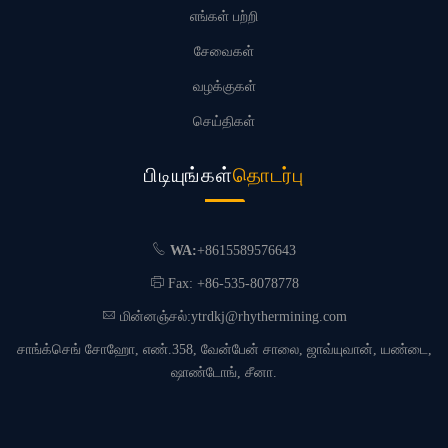
எங்கள் பற்றி
சேவைகள்
வழக்குகள்
செய்திகள்
பிடியுங்கள்
தொடர்பு
WA:
+8615589576643
Fax: +86-535-8078778
மின்னஞ்சல்:
ytrdkj@rhythermining.com
சாங்க்செங் சோஹோ, எண்.358, வேன்பேன் சாலை, ஜாவ்யுவான், யண்டை,
ஷாண்டோங், சீனா.