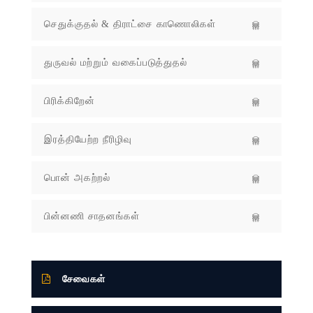
செதுக்குதல் & திராட்சை காணொலிகள்
துருவல் மற்றும் வகைப்படுத்துதல்
பிரிக்கிறேன்
இரத்தியேற்ற நீரிழிவு
பொன் அகற்றல்
பின்னணி சாதனங்கள்
சேவைகள்