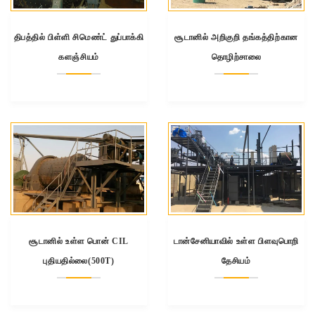
திபத்தில் பிள்ளி சிமெண்ட் துப்பாக்கி
சூடானில் அறிகுறி தங்கத்திற்கான
களஞ்சியம்
தொழிற்சாலை
சூடானில் உள்ள பொன் CIL
டான்சேனியாவில் உள்ள பிளவுபொறி
புதியதில்லை(500T)
தேசியம்