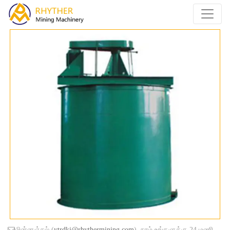
மின்னஞ்சல் (
ytrdkj@rhythermining.com
), நாம் உங்களுக்கு 24 மணி