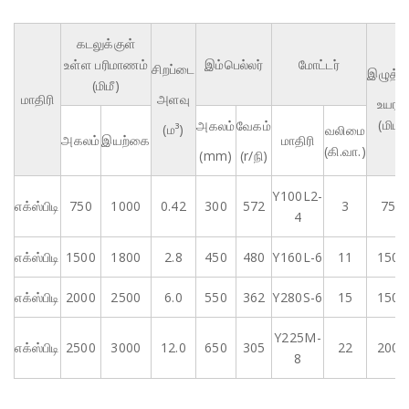
கடலுக்குள்
உள்ள பரிமாணம்
இம்பெல்லர்
மோட்டர்
சிறப்டை
இழுத்த
(மிமீ)
மாதிரி
அளவு
உயரம்
(மிமீ)
அகலம்
வேகம்
(ம³)
வலிமை
அகலம்
இயற்கை
மாதிரி
(கி.வா.)
(mm)
(r/நி)
Y100L2-
எக்ஸ்‌பி‌டி
750
1000
0.42
300
572
3
750
4
எக்ஸ்‌பி‌டி
1500
1800
2.8
450
480
Y160L-6
11
1500
எக்ஸ்‌பி‌டி
2000
2500
6.0
550
362
Y280S-6
15
1500
Y225M-
எக்ஸ்‌பி‌டி
2500
3000
12.0
650
305
22
2000
8