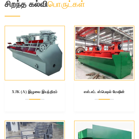
சிறந்த கல்வி
பொருட்கள்
XJK (A) இழுவை இயந்திரம்
எஸ்.எப். ஸ்பெஷல் மேஷின்