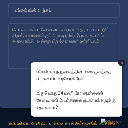
*
×
ப்ரோமினர் நிறுவனத்தின் வலைதளத்தை
பார்வையிட வரவேற்கிறோம்.
இதுவொரு 24 மணி நேர ஆன்லைன்
சேவை, என் இயந்திரங்களுடன் உங்களுக்கு
உதவலாமா?
காப்புரிமை © 2023. யாந்தை ரைத்தெர்மைனிங் மெச்சினரி