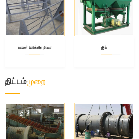
காபன்-பிரிக்கிற திரை
ஜிக்
திட்டம்
முறை