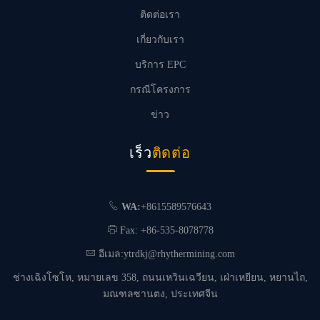
ติดต่อเรา
เกี่ยวกับเรา
บริการ EPC
กรณีโครงการ
ข่าว
เร็ว
ติดต่อ
WA:
+8615589576643
Fax: +86-535-8078778
อีเมล:
ytrdkj@rhythermining.com
ช่างเฉิงโซโห, หมายเลข 358, ถนนเหวินเฉวียน, เฝ่าเหยียน, หยานไถ,
มณฑลซานตง, ประเทศจีน