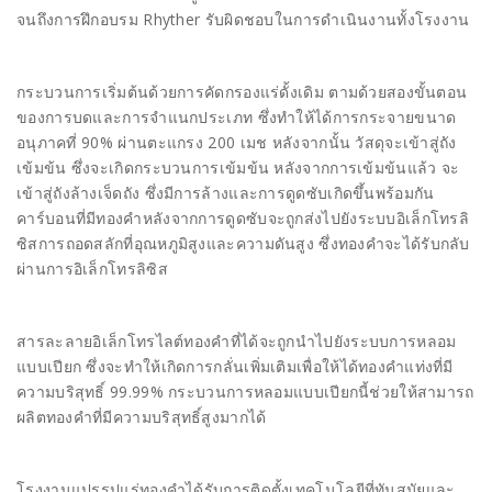
จนถึงการฝึกอบรม Rhyther รับผิดชอบในการดำเนินงานทั้งโรงงาน
กระบวนการเริ่มต้นด้วยการคัดกรองแร่ดั้งเดิม ตามด้วยสองขั้นตอน
ของการบดและการจำแนกประเภท ซึ่งทำให้ได้การกระจายขนาด
อนุภาคที่ 90% ผ่านตะแกรง 200 เมช หลังจากนั้น วัสดุจะเข้าสู่ถัง
เข้มข้น ซึ่งจะเกิดกระบวนการเข้มข้น หลังจากการเข้มข้นแล้ว จะ
เข้าสู่ถังล้างเจ็ดถัง ซึ่งมีการล้างและการดูดซับเกิดขึ้นพร้อมกัน
คาร์บอนที่มีทองคำหลังจากการดูดซับจะถูกส่งไปยังระบบอิเล็กโทรลิ
ซิสการถอดสลักที่อุณหภูมิสูงและความดันสูง ซึ่งทองคำจะได้รับกลับ
ผ่านการอิเล็กโทรลิซิส
สารละลายอิเล็กโทรไลต์ทองคำที่ได้จะถูกนำไปยังระบบการหลอม
แบบเปียก ซึ่งจะทำให้เกิดการกลั่นเพิ่มเติมเพื่อให้ได้ทองคำแท่งที่มี
ความบริสุทธิ์ 99.99% กระบวนการหลอมแบบเปียกนี้ช่วยให้สามารถ
ผลิตทองคำที่มีความบริสุทธิ์สูงมากได้
โรงงานแปรรูปแร่ทองคำได้รับการติดตั้งเทคโนโลยีที่ทันสมัยและ