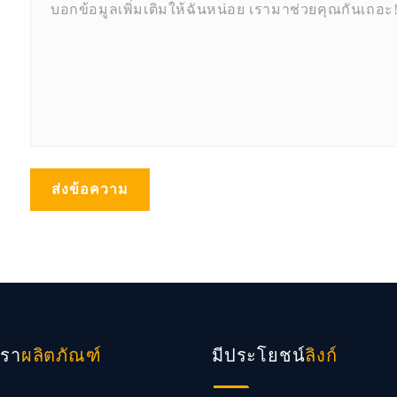
ส่งข้อความ
เรา
มีประโยชน์
ผลิตภัณฑ์
ลิงก์