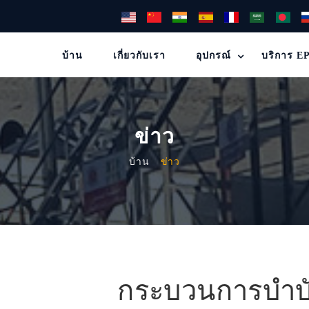
บ้าน
เกี่ยวกับเรา
อุปกรณ์
บริการ E
ข่าว
บ้าน
ข่าว
กระบวนการบำบั