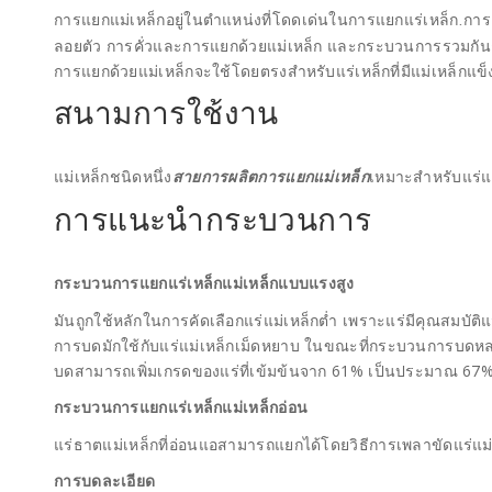
การแยกแม่เหล็กอยู่ในตำแหน่งที่โดดเด่นในการแยกแร่เหล็ก
การ
.
ลอยตัว การคั่วและการแยกด้วยแม่เหล็ก และกระบวนการรวมกันถูกใ
การแยกด้วยแม่เหล็กจะใช้โดยตรงสำหรับแร่เหล็กที่มีแม่เหล็กแข็
สนามการใช้งาน
แม่เหล็กชนิดหนึ่ง
เหมาะสำหรับแร่แม่เ
สายการผลิตการแยกแม่เหล็ก
การแนะนำกระบวนการ
กระบวนการแยกแร่เหล็กแม่เหล็กแบบแรงสูง
มันถูกใช้หลักในการคัดเลือกแร่แม่เหล็กต่ำ เพราะแร่มีคุณสมบัติ
การบดมักใช้กับแร่แม่เหล็กเม็ดหยาบ ในขณะที่กระบวนการบดห
บดสามารถเพิ่มเกรดของแร่ที่เข้มข้นจาก 61% เป็นประมาณ 67
กระบวนการแยกแร่เหล็กแม่เหล็กอ่อน
แร่ธาตแม่เหล็กที่อ่อนแอสามารถแยกได้โดยวิธีการเพลาขัดแร่แม
การบดละเอียด