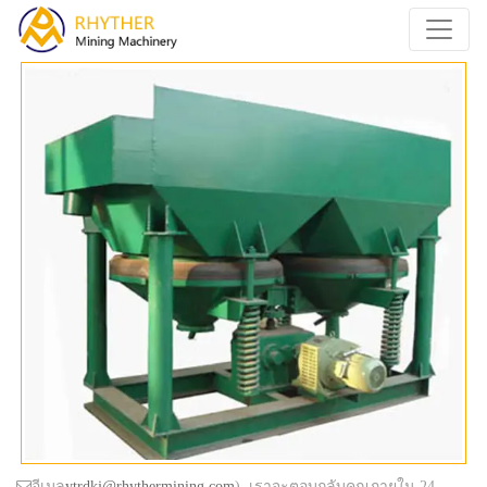
อีเมล
ytrdkj@rhythermining.com
), เราจะตอบกลับคุณภายใน 24