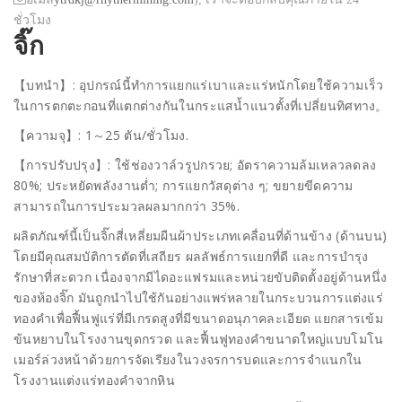
ชั่วโมง
จิ๊ก
【บทนำ】: อุปกรณ์นี้ทำการแยกแร่เบาและแร่หนักโดยใช้ความเร็ว
ในการตกตะกอนที่แตกต่างกันในกระแสน้ำแนวตั้งที่เปลี่ยนทิศทาง。
【ความจุ】: 1～25 ตัน/ชั่วโมง.
【การปรับปรุง】: ใช้ช่องวาล์วรูปกรวย; อัตราความล้มเหลวลดลง
80%; ประหยัดพลังงานต่ำ; การแยกวัสดุต่าง ๆ; ขยายขีดความ
สามารถในการประมวลผลมากกว่า 35%.
ผลิตภัณฑ์นี้เป็นจิ๊กสี่เหลี่ยมผืนผ้าประเภทเคลื่อนที่ด้านข้าง (ด้านบน)
โดยมีคุณสมบัติการตัดที่เสถียร ผลลัพธ์การแยกที่ดี และการบำรุง
รักษาที่สะดวก เนื่องจากมีไดอะแฟรมและหน่วยขับติดตั้งอยู่ด้านหนึ่ง
ของห้องจิ๊ก มันถูกนำไปใช้กันอย่างแพร่หลายในกระบวนการแต่งแร่
ทองคำเพื่อฟื้นฟูแร่ที่มีเกรดสูงที่มีขนาดอนุภาคละเอียด แยกสารเข้ม
ข้นหยาบในโรงงานขุดกรวด และฟื้นฟูทองคำขนาดใหญ่แบบโมโน
เมอร์ล่วงหน้าด้วยการจัดเรียงในวงจรการบดและการจำแนกใน
โรงงานแต่งแร่ทองคำจากหิน