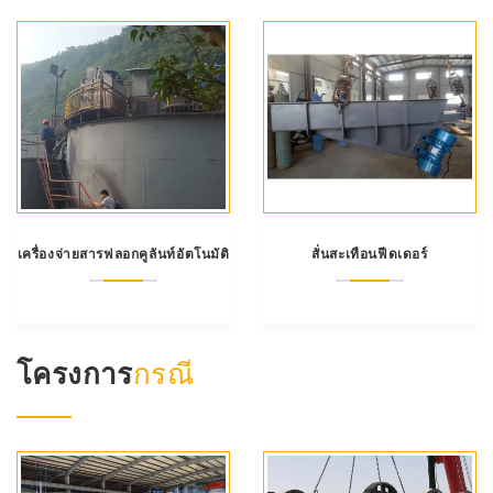
เครื่องจ่ายสารฟลอกคูลันท์อัตโนมัติ
สั่นสะเทือนฟีดเดอร์
โครงการ
กรณี