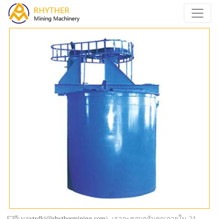
อีเมล
ytrdkj@rhythermining.com
), เราจะตอบกลับคุณภายใน 24