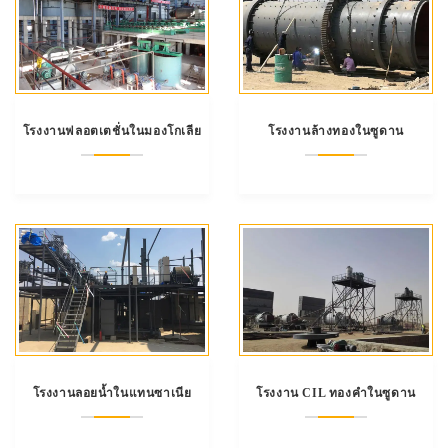
โรงงานฟลอตเตชั่นในมองโกเลีย
โรงงานล้างทองในซูดาน
โรงงานลอยน้ำในแทนซาเนีย
โรงงาน CIL ทองคำในซูดาน