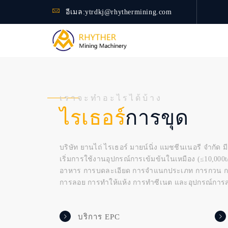
อีเมล:
ytrdkj@rhythermining.com
เราจะทำอะไรได้บ้าง
การขุด
ไรเธอร์
บริษัท ยานไถ่ ไรเธอร์ มายน์นิ่ง แมชชีนเนอรี จำกัด
เริ่มการใช้งานอุปกรณ์การเข้มข้นในเหมือง (≤10,000
อาหาร การบดละเอียด การจำแนกประเภท การกวน การ
การลอย การทำให้แห้ง การทำซีเนต และอุปกรณ์การส
บริการ EPC