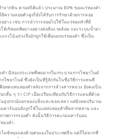
ำจากหิน ตามสถิติแล้ว ประมาณ 80% ของแร่ทองคำ
มีความลอยตัวสูงก็ยังได้รับการรักษาด้วยการลอย
างอย่าง เช่น การนำการลอยไปใช้ในแร่ทองคำที่มี
ให้เกิดมลพิษบางอย่างต่อสิ่งแวดล้อม และระบบน้ำยา
โน้มถ่วงจึงมักถูกใช้เพื่อแยกแร่ทองคำ ซึ่งเป็น
งคำ มีสองประเภทที่พบมากในกระบวนการไซยาไนด์
ยาไนด์ ซึ่งยังเป็นที่รู้จักกันในชื่อวิธีการแทนที่
เพื่อทดแทนทองคำหลังจากการล้างสารหน่วง ยังคงเป็น
กสั้น ๆ ว่า CIP เมื่อเปรียบเทียบกับวิธีการแทนที่ด้วย
ุนในอุปกรณ์แยกของแข็งและของเหลว แต่ยังลดปริมาณ
กอนคาร์บอนยังถูกใช้ในแหล่งทองคำที่หลากหลาย และ
ภาพการกรองต่ำ ดังนั้นวิธีการตะกอนคาร์บอน
่ทองคำ.
นซ์ทองแดงด้วยตนเองในประเทศจีน แต่ก็ไม่มากที่