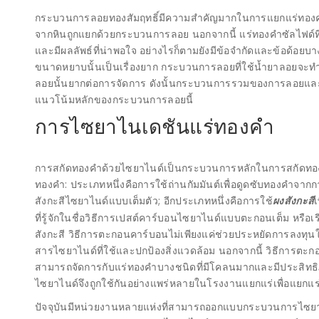
กระบวนการลอยทองสัมฤทธิ์มีความสำคัญมากในการแยกแร่ทองค
จากหินถูกแยกด้วยกระบวนการลอย นอกจากนี้ แร่ทองคำซัลไฟด์ที่
และมีผลลัพธ์ที่น่าพอใจ อย่างไรก็ตามยังมีข้อจำกัดและข้อด้อยบ
ขนาดหยาบนั้นเป็นเรื่องยาก กระบวนการลอยที่ใช้น้ำยาลอยจะทำ
ลอยนั้นยากต่อการจัดการ ดังนั้นกระบวนการรวมของการลอยและแรง
แนวโน้มหลักของกระบวนการลอยนี้
การไซยาไนเดชันแร่ทองคำ
การสกัดทองคำด้วยไซยาไนด์เป็นกระบวนการหลักในการสกัดทอ
ทองคำ: ประเภทหนึ่งคือการใช้ถ่านกัมมันต์เพื่อดูดซับทองคำจากกากไซ
สังกะสีไซยาไนด์แบบเต็มตัว; อีกประเภทหนึ่งคือการใช้
ผงสังกะสี
ที่รู้จักในชื่อวิธีการเปสต์คาร์บอนไซยาไนด์แบบตะกอนเต็ม หรือเรีย
สังกะสี วิธีการตะกอนคาร์บอนไม่เพียงแค่ช่วยประหยัดการลงท
สารไซยาไนด์ที่ใช้และปกป้องสิ่งแวดล้อม นอกจากนี้ วิธีการตะ
สามารถจัดการกับแร่ทองคำบางชนิดที่มีโคลนมากและมีประสิทธิ
ไซยาไนด์จึงถูกใช้กันอย่างแพร่หลายในโรงงานแยกแร่เพื่อแยกแร
ปัจจุบันมีหน่วยงานหลายแห่งที่สามารถออกแบบกระบวนการไซยาไ