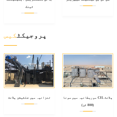
ٹینک
پروجیکٹ
کیس
موریطانیہ میں سونا CIL پلانٹ
تنزانیہ میں فلٹیشن پلانٹ
(800 ٹن)