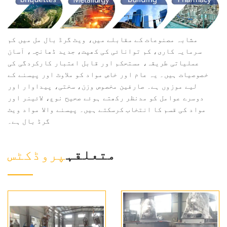
مشابہ مصنوعات کے مقابلے میں، ویٹ گرڈ بال مل میں کم
سرمایہ کاری، کم توانائی کی کھپت، جدید ڈھانچہ، آسان
عملیاتی طریقہ، مستحکم اور قابل اعتبار کارکردگی کی
خصوصیات ہیں۔ یہ عام اور خاص مواد کو ملاوٹ اور پیسنے کے
لیے موزوں ہے۔ صارفین مخصوص وزن، سختی، پیداوار اور
دوسرے عوامل کو مدنظر رکھتے ہوئے صحیح نوع، لائینر اور
مواد کی قسم کا انتخاب کرسکتے ہیں۔ پیسنے والا مواد ویٹ
گرڈ بال ہے۔
متعلقہ
پروڈکٹس