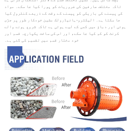
تاکہ مختلف صارفین کی ضروریات کو پورا کیا جا سکے۔ مواد
کی پیسنے کی باریکی کو پیسنے کے وقت کے ذریعے کنٹرول کیا
جا سکتا ہے۔ الیکٹرو-ہائیڈرولک مشین خودکار طور پر جڑی
ہوئی اور دباؤ میں کمی کے لیے ہوتی ہے تاکہ شروع ہونے والے
کرنٹ کو کم کیا جا سکے، اور اس کی ساخت یکپارچہ قسم اور
خود مختار قسم میں تقسیم کی گئی ہے۔