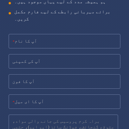
ہم ہمیشہ مدد کے لیے یہاں موجود ہیں۔
برائے مہربانی رابطے کے لیے فارم مکمل
کریں۔
*
*