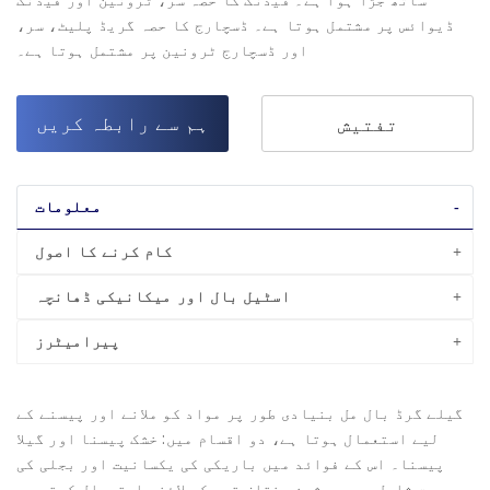
ڈیوائس پر مشتمل ہوتا ہے۔ ڈسچارج کا حصہ گریڈ پلیٹ، سر،
اور ڈسچارج ٹرونین پر مشتمل ہوتا ہے۔
ہم سے رابطہ کریں
تفتیش
معلومات
کام کرنے کا اصول
اسٹیل بال اور میکانیکی ڈھانچہ
پیرامیٹرز
گیلے گرڈ بال مل بنیادی طور پر مواد کو ملانے اور پیسنے کے
لیے استعمال ہوتا ہے، دو اقسام میں: خشک پیسنا اور گیلا
پیسنا۔ اس کے فوائد میں باریکی کی یکسانیت اور بجلی کی
بچت شامل ہیں۔ مشین مختلف قسم کے لائنر استعمال کرتی ہے