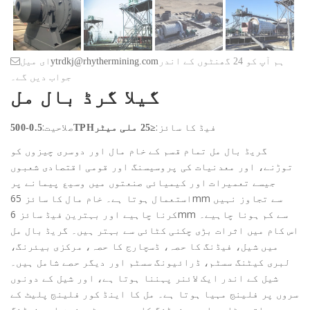
ہم آپ کو 24 گھنٹوں کے اندر
ytrdkj@rhythermining.com
ای میل
جواب دیں گے۔
گیلا گرڈ بال مل
فیڈ کا سائز:
صلاحیت:
≤25 ملی میٹر
0.5-500TPH
گریڈ بال مل تمام قسم کے خام مال اور دوسری چیزوں کو
توڑنے، اور معدنیات کی پروسیسنگ اور قومی اقتصادی شعبوں
جیسے تعمیرات اور کیمیائی صنعتوں میں وسیع پیمانے پر
استعمال ہوتا ہے۔ خام مال کا سائز 65mm سے تجاوز نہیں
کرنا چاہیے اور بہترین فیڈ سائز 6mm سے کم ہونا چاہیے۔
اس کام میں اثرات بڑی چکنی کٹائی سے بہتر ہیں۔ گریڈ بال مل
میں شیل، فیڈنگ کا حصہ، ڈسچارج کا حصہ، مرکزی بیئرنگ،
لبری کیٹنگ سسٹم، ڈرائیونگ سسٹم اور دیگر حصے شامل ہیں۔
شیل کے اندر ایک لائنر پہننا ہوتا ہے، اور شیل کے دونوں
سروں پر فلینج مہیا ہوتا ہے۔ مل کا اینڈ کور فلینج پلیٹ کے
ساتھ جڑا ہوا ہے۔ فیڈنگ کا حصہ سر، ٹرونین اور فیڈنگ