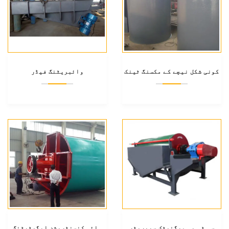
کونی شکل نیچے کے مکسنگ ٹینک
وائبریٹنگ فیڈر
سی ٹی بی میگنیٹک سیپریٹر
ہائی کنسنٹریشن ایگیٹیٹنگ