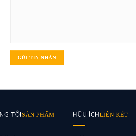
GỬI TIN NHẮN
NG TÔI
HỮU ÍCH
SẢN PHẨM
LIÊN KẾT