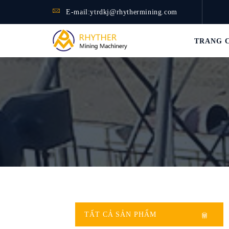
E-mail:
ytrdkj@rhythermining.com
TRANG 
TẤT CẢ SẢN PHẨM