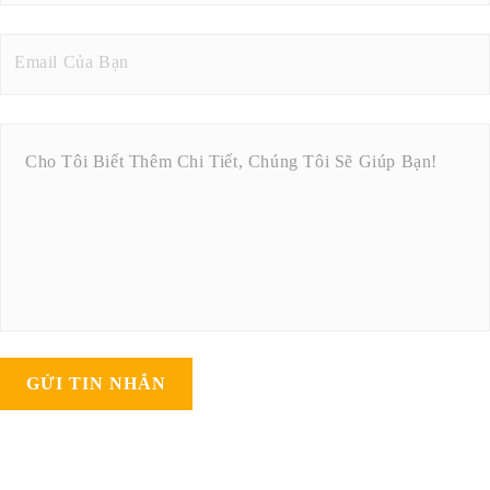
GỬI TIN NHẮN