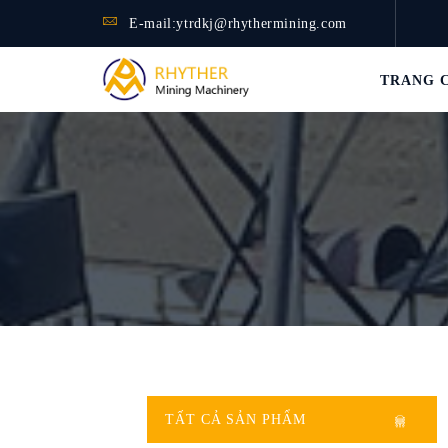
E-mail:
ytrdkj@rhythermining.com
TRANG 
TẤT CẢ SẢN PHẨM