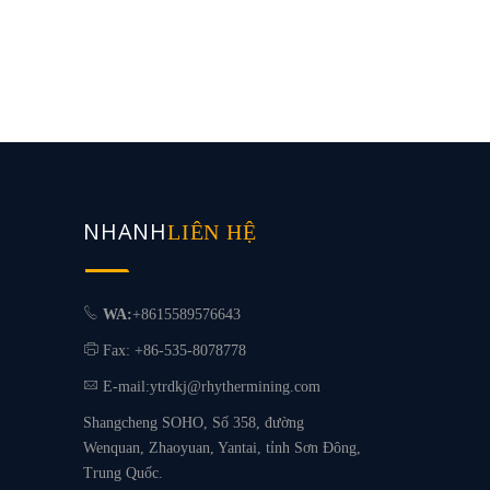
NHANH
LIÊN HỆ
WA:
+8615589576643
Fax: +86-535-8078778
E-mail:
ytrdkj@rhythermining.com
Shangcheng SOHO, Số 358, đường
Wenquan, Zhaoyuan, Yantai, tỉnh Sơn Đông,
Trung Quốc.