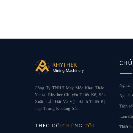
CHÚ
Nghiền 
Công Ty TNHH Máy Móc Khai Thác
Yantai Rhyther Chuyên Thiết Kế, Sản
Nghiền&
Xuất, Lắp Đặt Và Vận Hành Thiết Bị
Tách rờ
Tập Trung Khoáng Sản.
Làm đặ
THEO DÕI
CHÚNG TÔI
Thiết bị