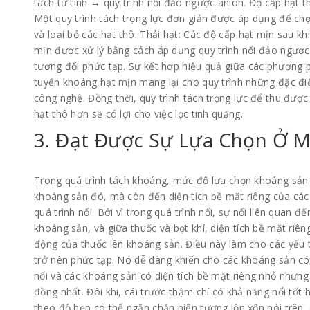
tách từ tính → quy trình nổi đảo ngược anion. Độ cấp hạt th
Một quy trình tách trọng lực đơn giản được áp dụng để chọn
và loại bỏ các hạt thô. Thải hạt: Các độ cấp hạt mịn sau kh
mịn được xử lý bằng cách áp dụng quy trình nổi đảo ngược 
tương đối phức tạp. Sự kết hợp hiệu quả giữa các phương
tuyển khoáng hạt mịn mang lại cho quy trình những đặc điể
công nghệ. Đồng thời, quy trình tách trọng lực để thu đượ
hạt thô hơn sẽ có lợi cho việc lọc tinh quặng.
3. Đạt Được Sự Lựa Chọn Ở 
Trong quá trình tách khoáng, mức độ lựa chọn khoáng sản
khoáng sản đó, mà còn đến diện tích bề mặt riêng của các
quá trình nổi. Bởi vì trong quá trình nổi, sự nổi liên quan đế
khoáng sản, và giữa thuốc và bọt khí, diện tích bề mặt riên
động của thuốc lên khoáng sản. Điều này làm cho các yếu
trở nên phức tạp. Nó dễ dàng khiến cho các khoáng sản có 
nổi và các khoáng sản có diện tích bề mặt riêng nhỏ nhưng
đồng nhất. Đôi khi, cái trước thậm chí có khả năng nổi tốt 
theo độ hẹp có thể ngăn chặn hiện tượng lộn xộn nói trên, 