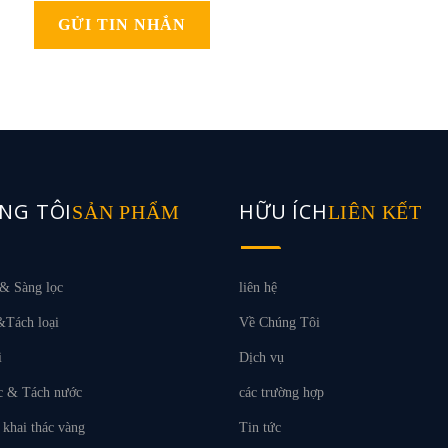
GỬI TIN NHẮN
NG TÔI
HỮU ÍCH
SẢN PHẨM
LIÊN KẾT
& Sàng lọc
liên hệ
Tách loại
Về Chúng Tôi
i
Dịch vụ
c & Tách nước
các trường hợp
 khai thác vàng
Tin tức