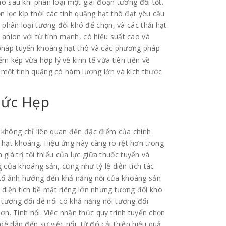
ô sau khi phân loại một giai đoạn tương đối tốt.
 lọc kịp thời các tinh quặng hạt thô đạt yêu cầu
i phân loại tương đối khó để chọn, và các thải hạt
anion với từ tính mạnh, có hiệu suất cao và
 pháp tuyển khoáng hạt thô và các phương pháp
m kép vừa hợp lý về kinh tế vừa tiên tiến về
c một tinh quặng có hàm lượng lớn và kích thước
Mức Hẹp
 không chỉ liên quan đến đặc điểm của chính
 hạt khoáng. Hiệu ứng này càng rõ rệt hơn trong
n giá trị tối thiểu của lực giữa thuốc tuyển và
g của khoáng sản, cũng như tỷ lệ diện tích tác
 tố ảnh hưởng đến khả năng nổi của khoáng sản
diện tích bề mặt riêng lớn nhưng tương đối khó
 tương đối dễ nổi có khả năng nổi tương đối
hơn. Tính nổi. Việc nhận thức quy trình tuyển chọn
dễ dẫn đến sự việc nổi, từ đó cải thiện hiệu quả