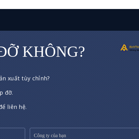
 ĐỠ KHÔNG?
ản xuất tùy chỉnh?
p đỡ.
ể liên hệ.