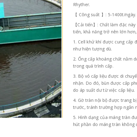
Rhyther.
【 Công suất 】: 5-1400t/ngày.
【Cải tiến】: Chất làm đặc này 
tiến, khả năng trở nên lớn hơn,
1. Cell khử khí được cung cấp 
như hiện tượng dù.
2. Ống cấp khoáng chất nằm dư
trong quá trình cấp.
3. Bộ vỏ cấp liệu được di chuy
nhận. Do đó, bùn được cấp phu
do áp suất dư từ việc cấp liệu.
4. Gờ tràn nội bộ được trang b
trước, tránh trường hợp ngắn 
5. Hình dạng của máng tràn đượ
hút phần do máng tràn không đ