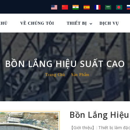
CHỦ
VỀ CHÚNG TÔI
THIẾT BỊ
DỊCH VỤ
BỒN LẮNG HIỆU SUẤT CAO
Trang Chủ
Sản Phẩm
Bồn Lắng Hiệu
【Giới thiệu】: Thiết bị làm đặc