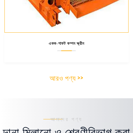
একক-শাফট কম্পন স্ক্রীন
আরও পণ্য >>
আমাদের পণ্য
দানা মিলানো ও শ্রেণীবিভাগ করা