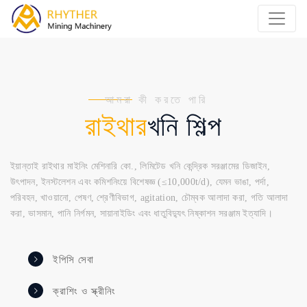
আমরা কী করতে পারি
খনি শিল্প
রাইথার
ইয়ান্তাই রাইথার মাইনিং মেশিনারি কো., লিমিটেড খনি কেন্দ্রিক সরঞ্জামের ডিজাইন,
উৎপাদন, ইনস্টলেশন এবং কমিশনিংয়ে বিশেষজ্ঞ (≤10,000t/d), যেমন ভাঙা, পর্দা,
পরিবহন, খাওয়ানো, পেষণ, শ্রেণীবিভাগ, agitation, চৌম্বক আলাদা করা, গতি আলাদা
করা, ভাসমান, পানি নির্গমন, সায়ানাইডিং এবং ধাতুবিদ্যুৎ নিষ্কাশন সরঞ্জাম ইত্যাদি।
ইপিসি সেবা
ক্রাশিং ও স্ক্রীনিং