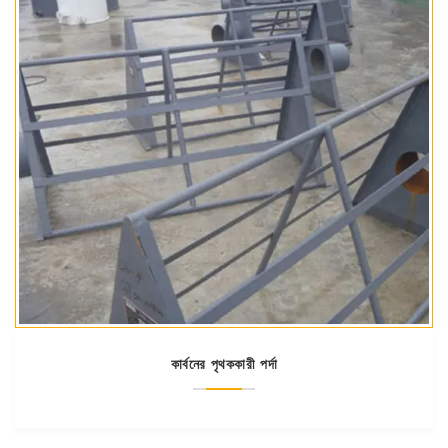
কার্বনের পৃথককারী পর্দা