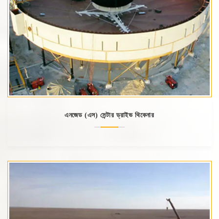
এনজেড (এস) সেন্টার ড্রাইভ থিকেনার