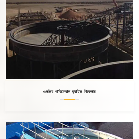
এনজির পারিফেরাল ড্রাইভ থিকেনার