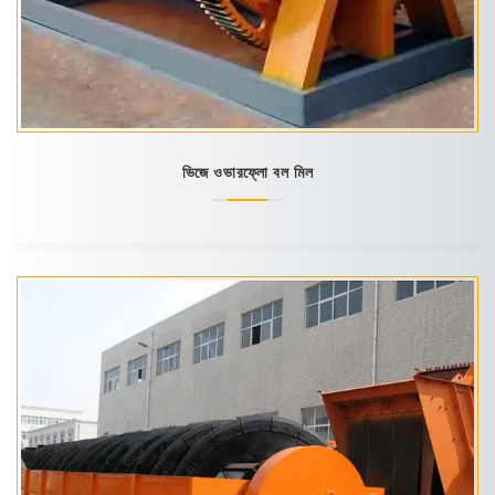
ভিজে ওভারফ্লো বল মিল