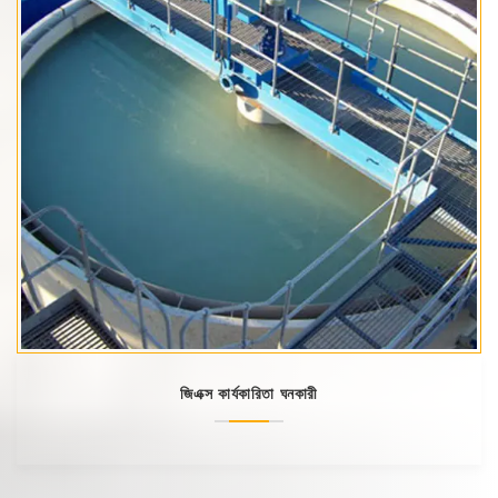
জিএক্স কার্যকারিতা ঘনকারী