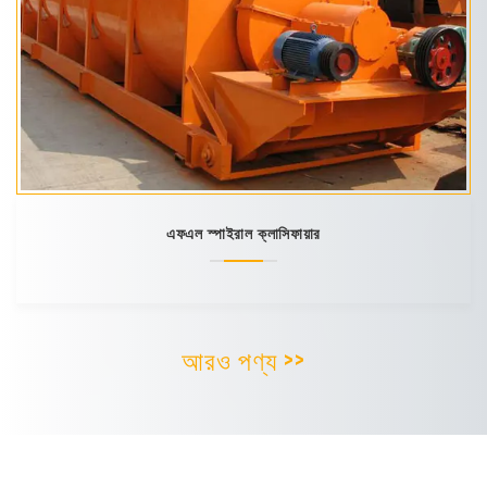
এফএল স্পাইরাল ক্লাসিফায়ার
আরও পণ্য >>