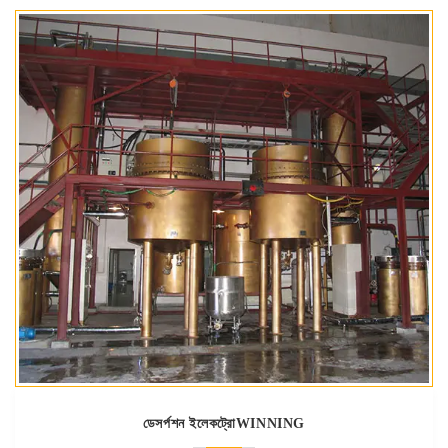
ডেসর্পশন ইলেকট্রোWINNING