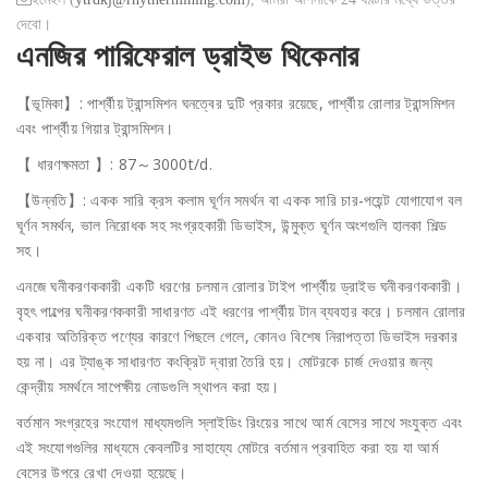
দেবো।
এনজির পারিফেরাল ড্রাইভ থিকেনার
【ভূমিকা】: পার্শ্বীয় ট্রান্সমিশন ঘনত্বের দুটি প্রকার রয়েছে, পার্শ্বীয় রোলার ট্রান্সমিশন
এবং পার্শ্বীয় গিয়ার ট্রান্সমিশন।
【 ধারণক্ষমতা 】: 87～3000t/d.
【উন্নতি】: একক সারি ক্রস কলাম ঘূর্ণন সমর্থন বা একক সারি চার-পয়েন্ট যোগাযোগ বল
ঘূর্ণন সমর্থন, ভাল নিরোধক সহ সংগ্রহকারী ডিভাইস, উন্মুক্ত ঘূর্ণন অংশগুলি হালকা শিল্ড
সহ।
এনজে ঘনীকরণককারী একটি ধরণের চলমান রোলার টাইপ পার্শ্বীয় ড্রাইভ ঘনীকরণককারী।
বৃহৎ পাল্পের ঘনীকরণককারী সাধারণত এই ধরণের পার্শ্বীয় টান ব্যবহার করে। চলমান রোলার
একবার অতিরিক্ত পণ্যের কারণে পিছলে গেলে, কোনও বিশেষ নিরাপত্তা ডিভাইস দরকার
হয় না। এর ট্যাঙ্ক সাধারণত কংক্রিট দ্বারা তৈরি হয়। মোটরকে চার্জ দেওয়ার জন্য
কেন্দ্রীয় সমর্থনে সাপেক্ষীয় নোডগুলি স্থাপন করা হয়।
বর্তমান সংগ্রহের সংযোগ মাধ্যমগুলি স্লাইডিং রিংয়ের সাথে আর্ম বেসের সাথে সংযুক্ত এবং
এই সংযোগগুলির মাধ্যমে কেবলটির সাহায্যে মোটরে বর্তমান প্রবাহিত করা হয় যা আর্ম
বেসের উপরে রেখা দেওয়া হয়েছে।