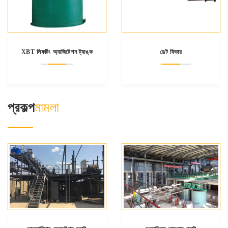
XBT লিফটিং অ্যাজিটেশন ট্যাঙ্ক
বেল্ট ফিডার
প্রকল্প
মামলা