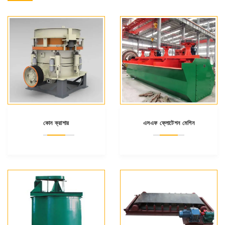
কোন ক্রাশার
এসএফ ফ্লোটেশন মেশিন