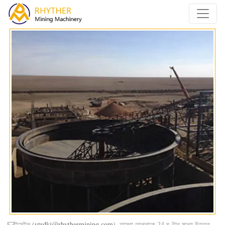
ইমেইল (
ytrdkj@rhythermining.com
), আমরা আপনাকে 24 ঘণ্টার মধ্যে উত্তর