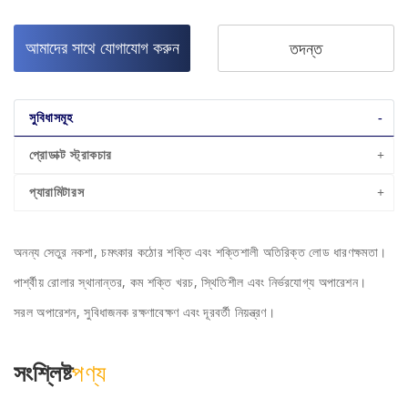
আমাদের সাথে যোগাযোগ করুন
তদন্ত
সুবিধাসমূহ
প্রোডাক্ট স্ট্রাকচার
প্যারামিটারস
অনন্য সেতুর নকশা, চমৎকার কঠোর শক্তি এবং শক্তিশালী অতিরিক্ত লোড ধারণক্ষমতা।
পার্শ্বীয় রোলার স্থানান্তর, কম শক্তি খরচ, স্থিতিশীল এবং নির্ভরযোগ্য অপারেশন।
সরল অপারেশন, সুবিধাজনক রক্ষণাবেক্ষণ এবং দূরবর্তী নিয়ন্ত্রণ।
সংশ্লিষ্ট
পণ্য