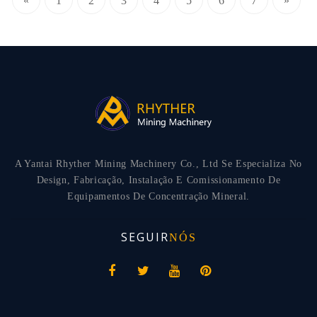
«
1
2
3
4
5
6
7
»
A Yantai Rhyther Mining Machinery Co., Ltd Se Especializa No
Design, Fabricação, Instalação E Comissionamento De
Equipamentos De Concentração Mineral.
SEGUIR
NÓS