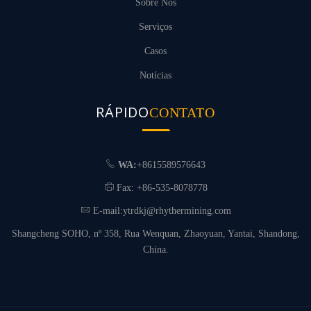
Sobre Nós
Serviços
Casos
Notícias
RÁPIDO
CONTATO
WA:
+8615589576643
Fax: +86-535-8078778
E-mail:
ytrdkj@rhythermining.com
Shangcheng SOHO, nº 358, Rua Wenquan, Zhaoyuan, Yantai, Shandong,
China.