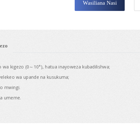
Wasiliana Nasi
ezo
 wa kigezo (0～10°), hatua inayoweza kubadilishwa;
mwelekeo wa upande na kusukuma;
o mwingi.
 ya umeme.