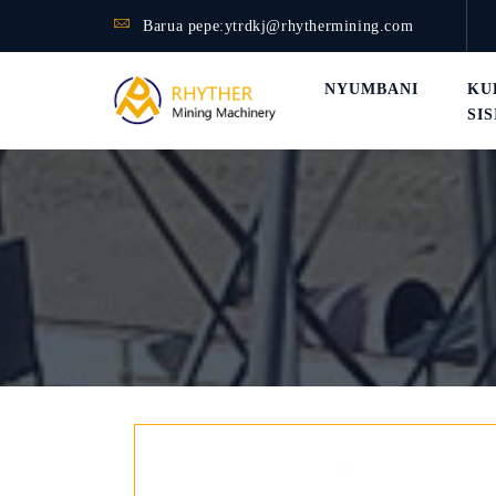
Barua pepe:
ytrdkj@rhythermining.com
NYUMBANI
KU
SIS