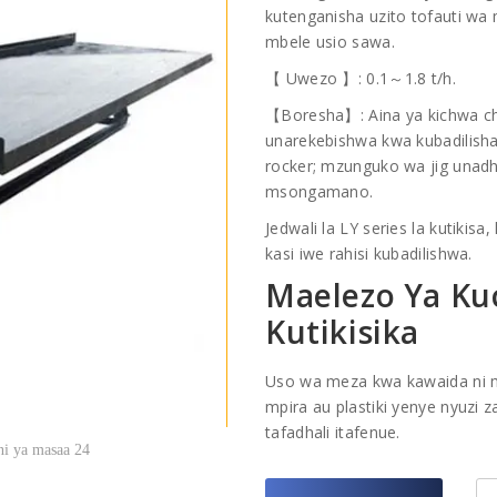
kutenganisha uzito tofauti wa
mbele usio sawa.
【 Uwezo 】: 0.1～1.8 t/h.
【Boresha】: Aina ya kichwa cha
unarekebishwa kwa kubadilisha
rocker; mzunguko wa jig unadh
msongamano.
Jedwali la LY series la kutikis
kasi iwe rahisi kubadilishwa.
Maelezo Ya Ku
Kutikisika
Uso wa meza kwa kawaida ni m
mpira au plastiki yenye nyuzi
tafadhali itafenue.
ani ya masaa 24