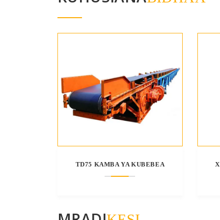
TD75 KAMBA YA KUBEBEA
X
MRADI
KESI