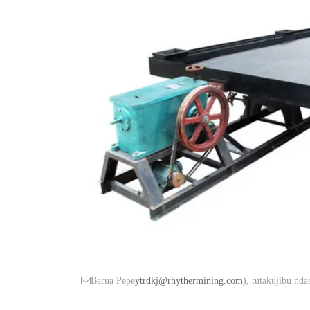
Barua Pepe
ytrdkj@rhythermining.com
), tutakujibu nd