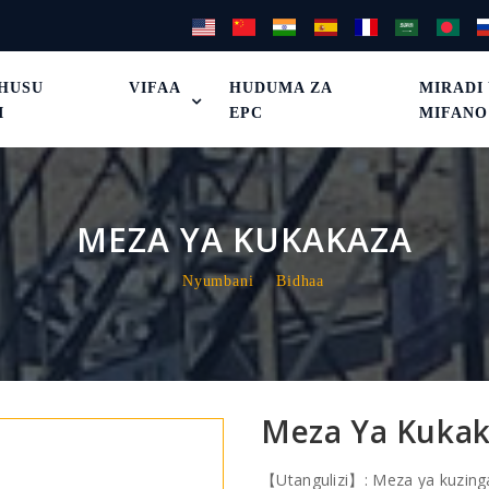
HUSU
VIFAA
HUDUMA ZA
MIRADI
I
EPC
MIFANO
MEZA YA KUKAKAZA
Nyumbani
Bidhaa
Meza Ya Kuka
【Utangulizi】: Meza ya kuzingat