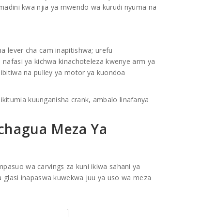
 madini kwa njia ya mwendo wa kurudi nyuma na
 lever cha cam inapitishwa; urefu
 nafasi ya kichwa kinachoteleza kwenye arm ya
ibitiwa na pulley ya motor ya kuondoa
a, likitumia kuunganisha crank, ambalo linafanya
chagua Meza Ya
pasuo wa carvings za kuni ikiwa sahani ya
 za glasi inapaswa kuwekwa juu ya uso wa meza