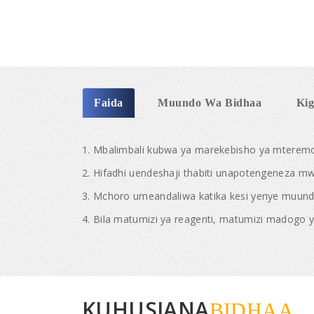
Faida
Muundo Wa Bidhaa
Kig
1. Mbalimbali kubwa ya marekebisho ya mteremo
2. Hifadhi uendeshaji thabiti unapotengeneza 
3. Mchoro umeandaliwa katika kesi yenye muund
4. Bila matumizi ya reagenti, matumizi madogo
KUHUSIANA
BIDHAA