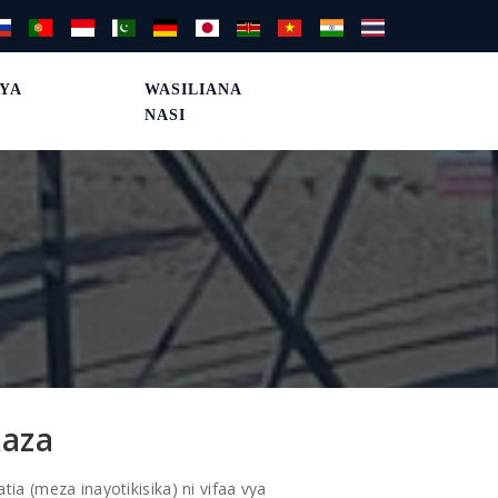
 YA
WASILIANA
NASI
kaza
ia (meza inayotikisika) ni vifaa vya