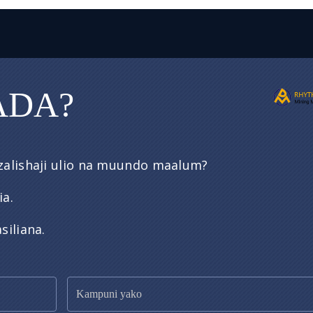
ADA?
uzalishaji ulio na muundo maalum?
ia.
siliana.