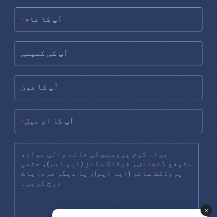
*
*
×