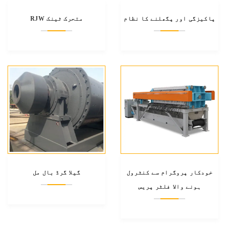
پاکیزگی اور پگھلنے کا نظام
RJW متحرک ٹینک
خودکار پروگرام سے کنٹرول
گیلا گرڈ بال مل
ہونے والا فلٹر پریس