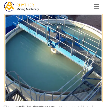
ہم آپ کو 24 گھنٹوں کے اندر
ytrdkj@rhythermining.com
ای میل