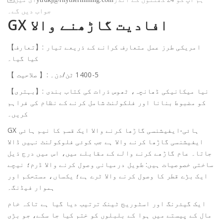
جواب دیں گے۔
GX افادیت گاڑھنے والا
【تعارف】: امریکی طرز عمل متعارف کرانے کے ذریعے تیار
کیا گیا۔
【 صلاحیت 】: 5-1400 ٹن/دن۔
【بہتری】: نیا میکانیکی ڈھانچہ، ٹھوس ذرات کی کتاب بندی
کو مضبوط بنانا اور فلکولنٹ شامل کرنے کے نظام کی فراہم
کریں۔
GX ہائی-ایفیشنسی گاڑھا کرنے والا ایک قسم کا نیم ہائی
ایفیشنسی گاڑھا کرنے والا ہے جب کوئی فلوکولنٹ نہیں ڈالا
جاتا۔ عام گاڑھے کرنے والے کے مقابلے میں، اس میں درج ذیل
ساختی خصوصیات ہیں: طویل درمیانی وصول کرنے والا ڈرم؛ نیچے
ایک بڑے قطر کا وصول کرنے والا ٹرے ہے؛ یکساں، مستحکم اور
ہموار فیڈنگ۔
ایک گیئرنگ اور اسٹوریج ٹینک ترتیب دیا گیا ہے تاکہ خام
مال کے پیستے میں ہوا کے بلبلوں کو ختم کیا جا سکے، جو بڑی