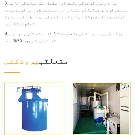
3. مواد وصول کرنے کی پلیٹ اور سلنڈر کو نیچے کی جانب
منتقل کرنا، فیڈنگ کو یکساں اور مستحکم طور پر گرتے ہوئے
ترتیب دینا، چھڑکاؤ ہونے کے واقعے کی مؤثر طریقے سے روک
تھام کرتا ہے۔
4. یونٹ کی پروسیسنگ کی صلاحیت 4 ~ 9 گنا بڑھ گئی ہے، اور
توانائی کی بچت 30% ہے۔
متعلقہ
پروڈکٹس