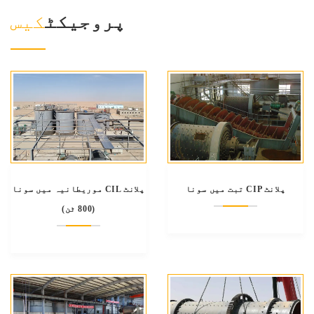
پروجیکٹ
کیس
تبت میں سونا CIP پلانٹ
موریطانیہ میں سونا CIL پلانٹ
(800 ٹن)