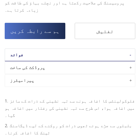
پروسیسنگ کی صلاحیت رکھتا ہے اور نچلے بہاؤ کی طاقت کو
زیادہ کرتا ہے۔
ہم سے رابطہ کریں
تفتیش
فوائد
پروڈکٹ کی ساخت
پیرامیٹرز
1. فلوکولینٹس کا اضافہ ہونے سے تہہ نشینی کے ذرات کے سائز
میں اضافہ ہوا، اس طرح سے تہہ نشینی کی رفتار میں اضافہ ہو
گیا۔
2. بلبلوں سے جڑے ہوئے ٹھوس ذرات کو روکنے کے لیے ڈیگاسنگ
ٹینک کا اضافہ کرنا۔