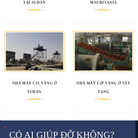
TẠI SUDAN
MAURITANIA
NHÀ MÁY CIL VÀNG Ở
NHÀ MÁY CIP VÀNG Ở TÂY
SUDAN
TẠNG
*
*
*
CÓ AI GIÚP ĐỠ KHÔNG?