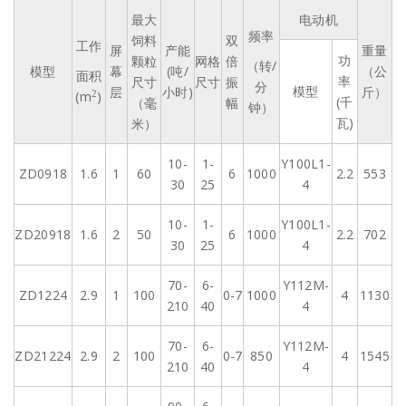
最大
电动机
频率
饲料
双
工作
屏
产能
重量
功
颗粒
网格
倍
（转/
模型
幕
(吨/
（公
面积
率
尺寸
尺寸
振
分
模型
层
小时)
斤）
(m
)
2
(千
（毫
幅
钟）
瓦)
米）
10-
1-
Y100L1-
ZD0918
1.6
1
60
6
1000
2.2
553
30
25
4
10-
1-
Y100L1-
ZD20918
1.6
2
50
6
1000
2.2
702
30
25
4
70-
6-
Y112M-
ZD1224
2.9
1
100
0-7
1000
4
1130
210
40
4
70-
6-
Y112M-
ZD21224
2.9
2
100
0-7
850
4
1545
210
40
4