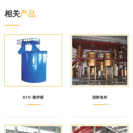
相关
产品
RJW 搅拌桶
脱附电积