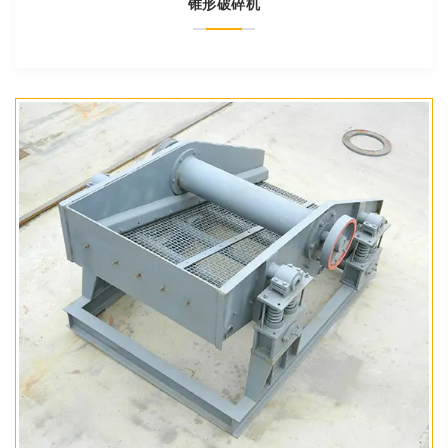
锥形破碎机