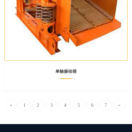
单轴振动筛
«
1
2
3
4
5
6
7
»