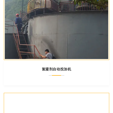
絮凝剂自动投加机