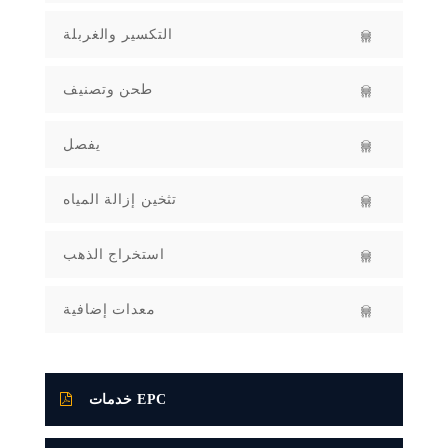
التكسير والغربلة
طحن وتصنيف
يفصل
تثخين إزالة المياه
استخراج الذهب
معدات إضافية
خدمات EPC