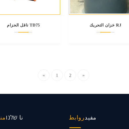
خزان التحريك RJ
ناقل الحزام TD75
«
1
2
»
مفيد
نا שלנו
روابط
من