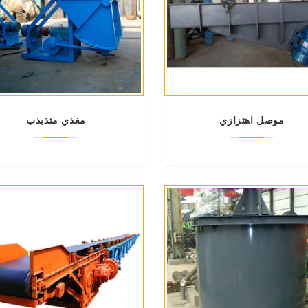
موصل اهتزازي
مغذي متذبذب