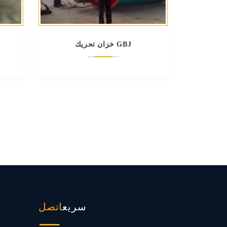
خزان تحريك GBJ
سريع
اتصل