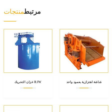
مرتبط
منتجات
شاشة اهتزازية بعمود واحد
خزان التحريك RJW