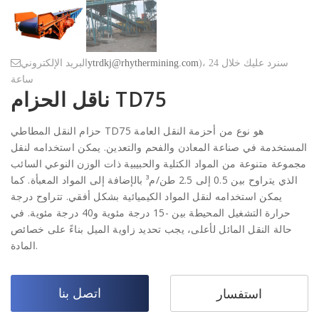
)، سنرد عليك خلال 24
ytrdkj@rhythermining.com
البريد الإلكتروني
ساعة
ناقل الحزام TD75
حزام النقل المطاطي TD75 هو نوع من أحزمة النقل العامة
المستخدمة في صناعة المعادن والفحم والتعدين. يمكن استخدامه لنقل
مجموعة متنوعة من المواد الكتلية والحبيبية ذات الوزن النوعي السائب
الذي يتراوح بين 0.5 إلى 2.5 طن/م³ بالإضافة إلى المواد المعبأة. كما
يمكن استخدامه لنقل المواد الكيميائية بشكل أفقي. تتراوح درجة
حرارة التشغيل المحيطة بين -15 درجة مئوية و40 درجة مئوية. في
حالة النقل المائل لأعلى، يجب تحديد زاوية الميل بناءً على خصائص
المادة.
اتصل بنا
استفسار