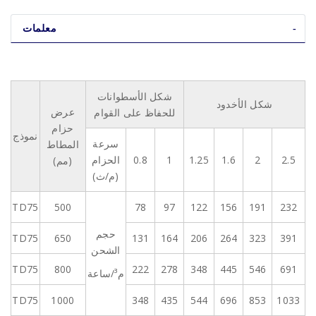
معلمات
شكل الأسطوانات
شكل الأخدود
عرض
للحفاظ على القوام
حزام
نموذج
سرعة
المطاط
2.5
2
1.6
1.25
1
0.8
الحزام
(مم)
(م/ث)
TD75
500
78
97
122
156
191
232
حجم
TD75
650
131
164
206
264
323
391
الشحن
TD75
800
222
278
348
445
546
691
م³/ساعة
TD75
1000
348
435
544
696
853
1033