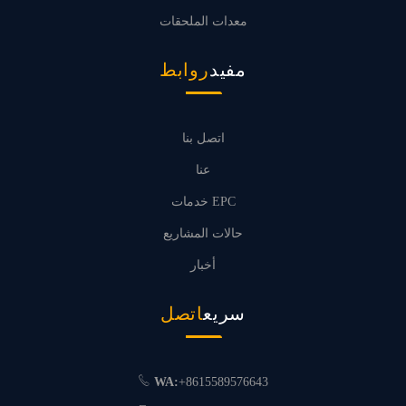
معدات الملحقات
مفيد
روابط
اتصل بنا
عنا
خدمات EPC
حالات المشاريع
أخبار
سريع
اتصل
WA:
+8615589576643