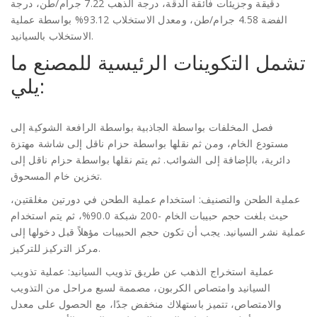
دقيقة وجزيئات فائقة الدقة، درجة الذهب 7.22 جرام/طن، درجة
الفضة 4.58 جرام/طن، ومعدل الاستخلاب 93.12% بواسطة عملية
الاستخلاب بالسيانيد.
تشمل التكوينات الرئيسية للمصنع ما
يلي:
فصل المخلفات بواسطة الجاذبية بواسطة الرافعة الشوكية إلى
مستودع الخام، ومن ثم نقلها بواسطة حزام ناقل إلى شاشة مهتزة
دائرية، بالإضافة إلى الشوائب. ثم يتم نقلها بواسطة حزام ناقل إلى
تخزين خام المسحوق.
عملية الطحن والتصنيف: استخدام عملية الطحن في دورتين مغلقتين،
حيث بلغت حجم حبيبات الخام -200 شبكة 90.0%، ثم يتم استخدام
عملية نشر السيانيد. يجب أن تكون حجم الحبيبات مؤهلاً قبل دخولها إلى
مركز التركيز للتركيز.
عملية استخراج الذهب عن طريق تذويب السيانيد: عملية تذويب
السيانيد وامتصاص الكربون، مصممة لسبع مراحل من التذويب
والامتصاص، تتميز باستهلاك منخفض جدًا، مع الحصول على معدل