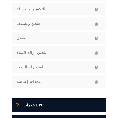
التكسير والغربلة
طحن وتصنيف
يفصل
تثخين إزالة المياه
استخراج الذهب
معدات إضافية
خدمات EPC