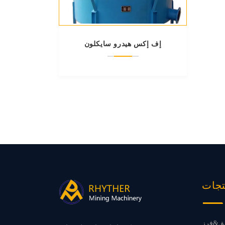
إف إكس هيدرو سايكلون
تجات
&فرز