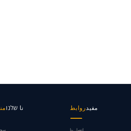
مفيد
نا שלנו
روابط
من
اتصل بنا
سحق