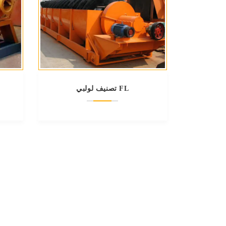
تصنيف لولبي FL
م