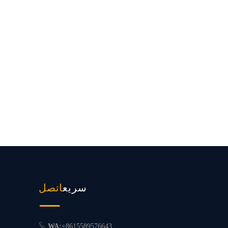
سريع
اتصل
WA:
+8615589576643