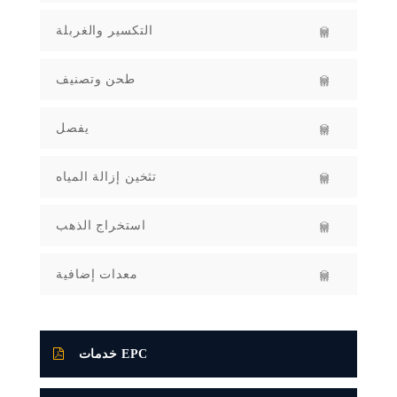
التكسير والغربلة
طحن وتصنيف
يفصل
تثخين إزالة المياه
استخراج الذهب
معدات إضافية
خدمات EPC