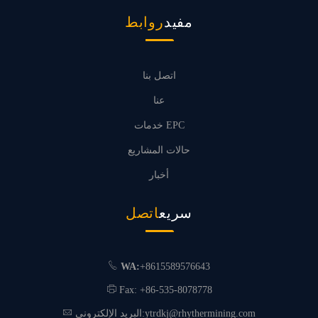
مفيد
روابط
اتصل بنا
عنا
خدمات EPC
حالات المشاريع
أخبار
سريع
اتصل
WA:
+8615589576643
Fax: +86-535-8078778
ytrdkj@rhythermining.com
البريد الإلكتروني: