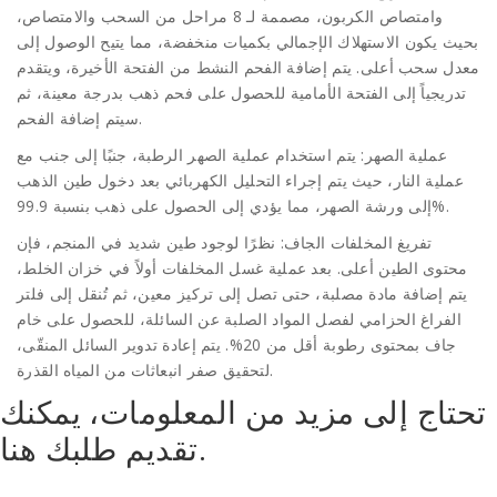
وامتصاص الكربون، مصممة لـ 8 مراحل من السحب والامتصاص،
بحيث يكون الاستهلاك الإجمالي بكميات منخفضة، مما يتيح الوصول إلى
معدل سحب أعلى. يتم إضافة الفحم النشط من الفتحة الأخيرة، ويتقدم
تدريجياً إلى الفتحة الأمامية للحصول على فحم ذهب بدرجة معينة، ثم
سيتم إضافة الفحم.
عملية الصهر: يتم استخدام عملية الصهر الرطبة، جنبًا إلى جنب مع
عملية النار، حيث يتم إجراء التحليل الكهربائي بعد دخول طين الذهب
إلى ورشة الصهر، مما يؤدي إلى الحصول على ذهب بنسبة 99.9%.
تفريغ المخلفات الجاف: نظرًا لوجود طين شديد في المنجم، فإن
محتوى الطين أعلى. بعد عملية غسل المخلفات أولاً في خزان الخلط،
يتم إضافة مادة مصلبة، حتى تصل إلى تركيز معين، ثم تُنقل إلى فلتر
الفراغ الحزامي لفصل المواد الصلبة عن السائلة، للحصول على خام
جاف بمحتوى رطوبة أقل من 20%. يتم إعادة تدوير السائل المنقّى،
لتحقيق صفر انبعاثات من المياه القذرة.
تحتاج إلى مزيد من المعلومات، يمكنك
تقديم طلبك هنا.