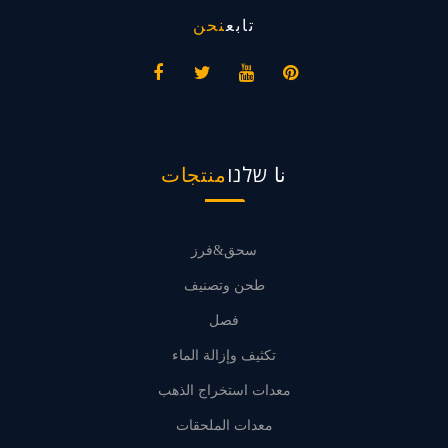
تابع
نحن
نا שלנו
منتجات
سحق&فرز
طحن وتصنيف
فصل
تكثيف وإزالة الماء
معدات استخراج الذهب
معدات الملحقات