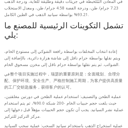
في المعادن المُلخبطة في جزيئات دقيقة وطلّيقة للغاية، ودرجة الذهب
7.23 جرام/ طن، ودرجة الفضة 4.58 جرام/ طن، ومعدل الاستحلاب
93.21% بواسطة سيانيد الذهب في الطين الكامل.
تشمل التكوينات الرئيسية للمصنع ما
يلي:
إعادة انتخاب المخلفات بواسطة رافعة الشوكي إلى مستودع الخام،
ويتم نقلها بواسطة حزام ناقل إلى شاشة هزازة دائرية، بالإضافة إلى
الشوائب. ثم يتم نقلها بواسطة حزام ناقل إلى مخزن مسحوق الخام.
في整个项目实施过程中，瑞瑟的重要原则是：全面规划、合理分
配、保护环境、安全生产、严格控制施工周期，为客户提供高质量
的工厂交钥匙服务，获得客户的认可。
عملية الطحن والتصنيف: استخدام عملية الطحن في دورتين مغلقتين،
حيث بلغت حجم حبيبات الخام -200 شبكة 90.0%، ثم يتم استخدام
عملية نشر السيانيد. يجب أن تكون حجم الحبيبات مؤهلاً قبل دخولها إلى
مركز التركيز للتركيز.
عملية استخراج الذهب باستخدام سيانيد السحب: عملية سحب السيانيد