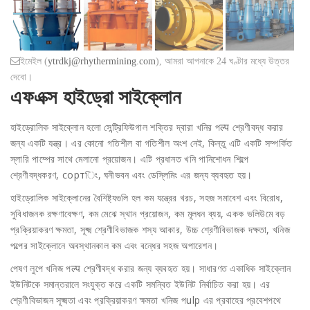
ইমেইল (
ytrdkj@rhythermining.com
), আমরা আপনাকে 24 ঘণ্টার মধ্যে উত্তর
দেবো।
এফএক্স হাইড্রো সাইক্লোন
হাইড্রোলিক সাইক্লোন হলো সেন্ট্রিফিউগাল শক্তির দ্বারা খনির পल्प শ্রেণীবদ্ধ করার
জন্য একটি যন্ত্র। এর কোনো গতিশীল বা গতিশীল অংশ নেই, কিন্তু এটি একটি সম্পর্কিত
স্লারি পাম্পের সাথে মেলানো প্রয়োজন। এটি প্রধানত খনি পানিশোধন শিল্পে
শ্রেণীবদ্ধকরণ, сортিং, ঘনীভবন এবং ডেস্লিমিং এর জন্য ব্যবহৃত হয়।
হাইড্রোলিক সাইক্লোনের বৈশিষ্ট্যগুলি হল কম যন্ত্রের খরচ, সহজ সমাবেশ এবং বিরোধ,
সুবিধাজনক রক্ষণাবেক্ষণ, কম মেঝে স্থান প্রয়োজন, কম মূলধন ব্যয়, একক ভলিউমে বড়
প্রক্রিয়াকরণ ক্ষমতা, সূক্ষ্ম শ্রেণীবিভাজক শস্য আকার, উচ্চ শ্রেণীবিভাজক দক্ষতা, খনিজ
পল্পের সাইক্লোনে অবস্থানকাল কম এবং বন্ধের সহজ অপারেশন।
পেষণ লুপে খনিজ পल्प শ্রেণীবদ্ধ করার জন্য ব্যবহৃত হয়। সাধারণত একাধিক সাইক্লোন
ইউনিটকে সমান্তরালে সংযুক্ত করে একটি সমন্বিত ইউনিট নির্বাচিত করা হয়। এর
শ্রেণীবিভাজন সূক্ষ্মতা এবং প্রক্রিয়াকরণ ক্ষমতা খনিজ পulp এর প্রবাহের প্রবেশপথে