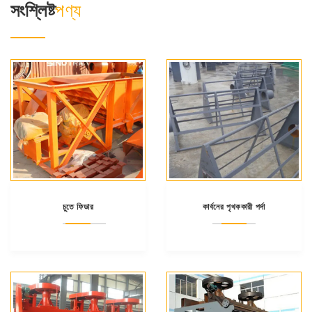
সংশ্লিষ্ট
পণ্য
চুতে ফিডার
কার্বনের পৃথককারী পর্দা