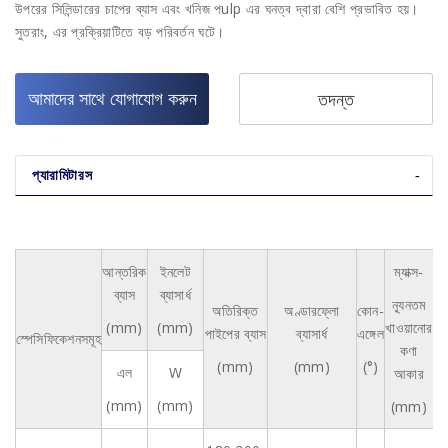
উপরের সিলিন্ডারের চাপের ব্যাস এবং খনিজ পulp এর ঘনত্ব দ্বারা বেশি প্রভাবিত হয়।
সুতরাং, এর প্রক্রিয়াটিতে বড় পরিবর্তন ঘটে।
আমাদের সাথে যোগাযোগ করুন
তদন্ত
প্যারামিটারস
আন্তরিক
ইনলেট
ম্যাক্স-
ব্যাস
ব্যাসার্ধ
ন্যূনতম
অতিরিক্ত
অণ্ডারফ্লো
কোন-
ফ
(mm)
(mm)
খাওয়ানোর
পাইপের ব্যাস
ব্যাসার্ধ
এঙ্গেল
স্পেসিফিকেশনসমূহ
কণা
(mm)
(mm)
(°)
(
এল
W
আকার
(mm)
(mm)
(mm)