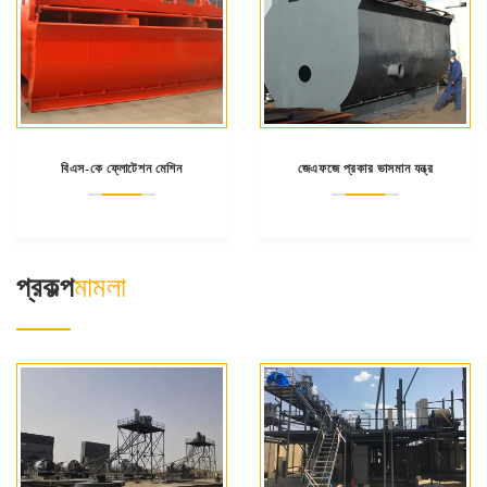
বিএস-কে ফ্লোটেশন মেশিন
জেএফজে প্রকার ভাসমান যন্ত্র
প্রকল্প
মামলা